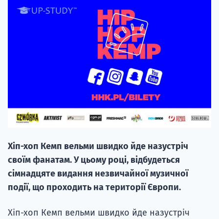
20.09
"Навчання 
НАБІР ВІД
вступ на о
Хіп-хоп Кемп вельми швидко йде назустріч
Курс
своїм фанатам. У цьому році, відбудеться
підготовк
сімнадцяте видання незвичайної музичної
події, що проходить на території Європи.
П
Хіп-хоп Кемп вельми швидко йде назустріч
Супро