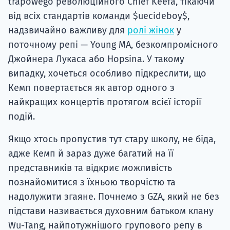
trapowego революційного Chief Keefa, тікаючи
від всіх стандартів команди $uecideboy$,
надзвичайно важливу для
ролі жінок
у
поточному репі — Young MA, безкомпромісного
Джойнера Лукаса або Hopsina. У такому
випадку, хочеться особливо підкреслити, що
Кемп повертається як автор одного з
найкращих концертів протягом всієї історії
подій.
Якщо хтось пропустив тут стару школу, не біда,
адже Кемп й зараз дуже багатий на її
представників та відкриє можливість
познайомитися з їхньою творчістю та
надолужити згаяне. Почнемо з GZA, який не без
підстави називається духовним батьком клану
Wu-Tang, найпотужнішого групового репу в