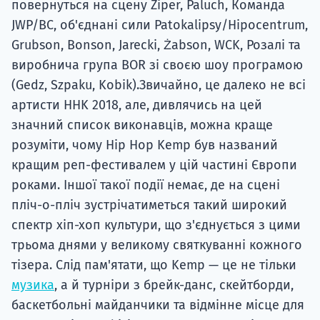
повернуться на сцену Ziper, Paluch, Команда
JWP/BC, об'єднані сили Patokalipsy/Hipocentrum,
Grubson, Bonson, Jarecki, Żabson, WCK, Розалі та
виробнича група BOR зі своєю шоу програмою
(Gedz, Szpaku, Kobik).Звичайно, це далеко не всі
артисти HHK 2018, але, дивлячись на цей
значний список виконавців, можна краще
розуміти, чому Hip Hop Kemp був названий
кращим реп-фестивалем у цій частині Європи
роками. Іншої такої події немає, де на сцені
пліч-о-пліч зустрічатиметься такий широкий
спектр хіп-хоп культури, що з'єднується з цими
трьома днями у великому святкуванні кожного
тізера. Слід пам'ятати, що Kemp — це не тільки
музика
, а й турніри з брейк-данс, скейтборди,
баскетбольні майданчики та відмінне місце для