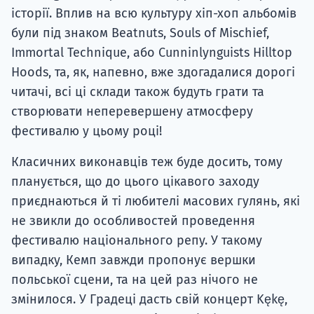
історії. Вплив на всю культуру хіп-хоп альбомів
були під знаком Beatnuts, Souls of Mischief,
Immortal Technique, або Cunninlynguists Hilltop
Hoods, та, як, напевно, вже здогадалися дорогі
читачі, всі ці склади також будуть грати та
створювати неперевершену атмосферу
фестивалю у цьому році!
Класичних виконавців теж буде досить, тому
планується, що до цього цікавого заходу
приєднаються й ті любителі масових гулянь, які
не звикли до особливостей проведення
фестивалю національного репу. У такому
випадку, Кемп завжди пропонує вершки
польської сцени, та на цей раз нічого не
змінилося. У Градеці дасть свій концерт Kękę,