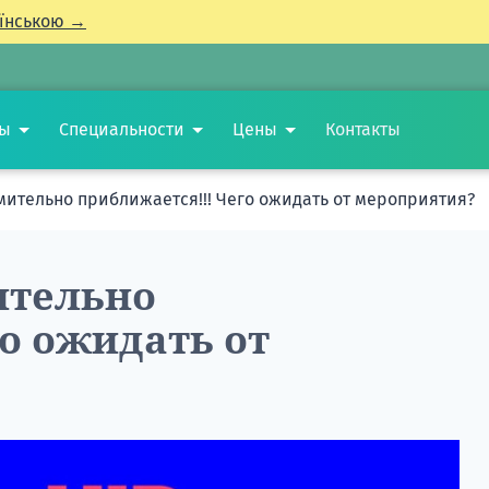
їнською →
ты
Специальности
Цены
Контакты
мительно приближается!!! Чего ожидать от мероприятия?
ительно
о ожидать от