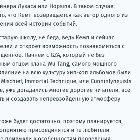
нера Лукаса или Hopsina. В таком случае,
ь, что Кемп возвращается как автор одного из
ении всей истории событий.
старую школу, не беда, ведь Кемп и сейчас
телей и откроет возможность познакомиться с
ущенное. Начнем с GZA, который не без
ным отцом клана Wu-Tang, самого мощного
Влияние на всю культуру хип-хоп альбомов были
 Mischief, Immortal Technique, или Cunninlynguists
ное, уже догадались многие дорогие читатели, все
ать и создавать непревзойденную атмосферу
оже будет достаточно, поэтому планируется,
роприятию присоединятся и те любители
не привыкли к особенностям проведения