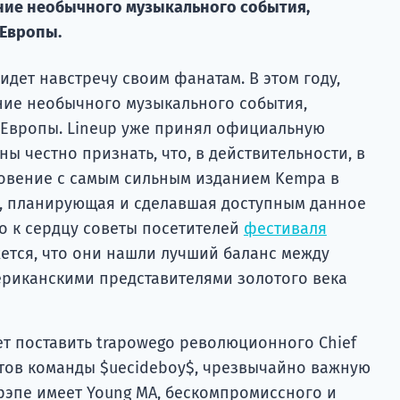
ние необычного музыкального события,
 Европы.
идет навстречу своим фанатам. В этом году,
ние необычного музыкального события,
 Европы. Lineup уже принял официальную
ы честно признать, что, в действительности, в
новение с самым сильным изданием Kempa в
а, планирующая и сделавшая доступным данное
о к сердцу советы посетителей
фестиваля
жется, что они нашли лучший баланс между
риканскими представителями золотого века
т поставить trapowego революционного Chief
артов команды $uecideboy$, чрезвычайно важную
рэпе имеет Young MA, бескомпромиссного и