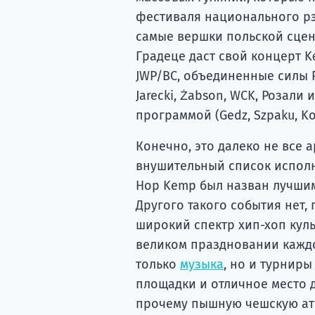
фестиваля национального рэп
самые вершки польской сцены
Градеце даст свой концерт Kę
JWP/BC, объединенные силы P
Jarecki, Żabson, WCK, Розал
программой (Gedz, Szpaku, Ko
Конечно, это далеко не все а
внушительный список исполн
Hop Kemp был назван лучшим
Другого такого события нет, 
широкий спектр хип-хоп кул
великом праздновании каждог
только
музыка
, но и турниры
площадки и отличное место 
прочему пышную чешскую атм