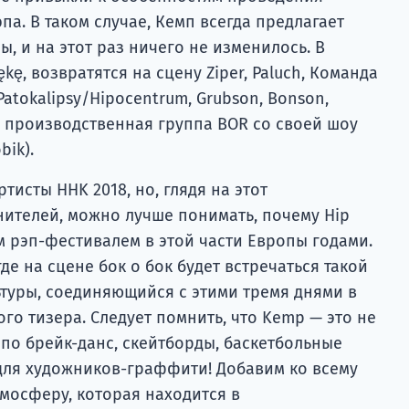
а. В таком случае, Кемп всегда предлагает
, и на этот раз ничего не изменилось. В
kę, возвратятся на сцену Ziper, Paluch, Команда
atokalipsy/Hipocentrum, Grubson, Bonson,
и и производственная группа BOR со своей шоу
bik).
ртисты HHK 2018, но, глядя на этот
ителей, можно лучше понимать, почему Hip
 рэп-фестивалем в этой части Европы годами.
где на сцене бок о бок будет встречаться такой
ьтуры, соединяющийся с этими тремя днями в
о тизера. Следует помнить, что Kemp — это не
 по брейк-данс, скейтборды, баскетбольные
для художников-граффити! Добавим ко всему
осферу, которая находится в