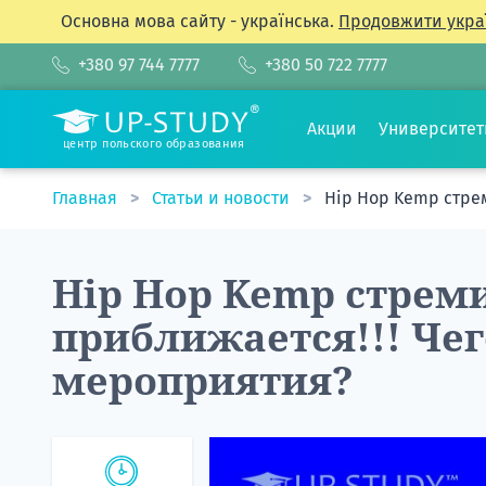
Основна мова сайту - українська.
Продовжити укра
+380 97 744 7777
+380 50 722 7777
Акции
Университе
центр польского образования
Главная
Статьи и новости
Hip Hop Kemp стре
Hip Hop Kemp стрем
приближается!!! Чег
мероприятия?