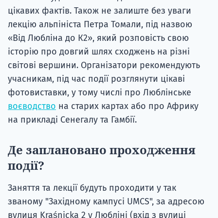
цікавих фактів. Також не залиште без уваги
лекцію альпініста Петра Томали, під назвою
«Від Любліна до К2», який розповість свою
історію про довгий шлях сходжень на різні
світові вершини. Організатори рекомендують
учасникам, під час події розглянути цікаві
фотовиставки, у тому числі про Люблінське
воєводство
на старих картах або про Африку
на прикладі Сенегалу та Гамбії.
Де заплановано проходження
події?
Заняття та лекції будуть проходити у так
званому "Західному кампусі UMCS", за адресою
вулиця Kraśnicka 2 у Любліні (вхід з вулиці