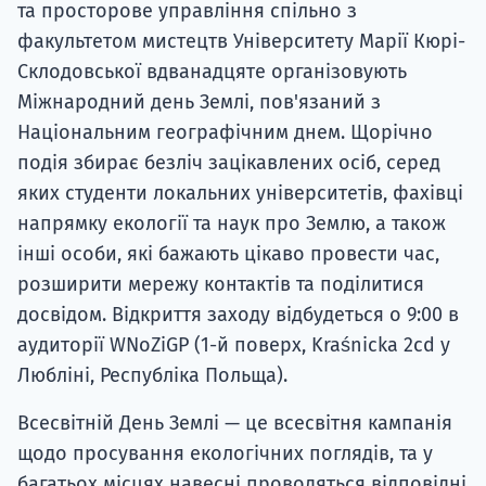
та просторове управління спільно з
факультетом мистецтв Університету Марії Кюрі-
Склодовської вдванадцяте організовують
Міжнародний день Землі, пов'язаний з
Національним географічним днем. Щорічно
подія збирає безліч зацікавлених осіб, серед
яких студенти локальних університетів, фахівці
напрямку екології та наук про Землю, а також
інші особи, які бажають цікаво провести час,
розширити мережу контактів та поділитися
досвідом. Відкриття заходу відбудеться о 9:00 в
аудиторії WNoZiGP (1-й поверх, Kraśnicka 2cd у
Любліні, Республіка Польща).
Всесвітній День Землі — це всесвітня кампанія
щодо просування екологічних поглядів, та у
багатьох місцях навесні проводяться відповідні