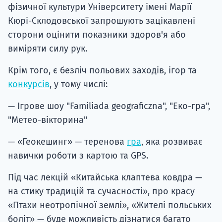
фізичної культури Університету імені Марії
Кюрі-Склодовської запрошують зацікавлені
сторони оцінити показники здоров'я або
виміряти силу рук.
Крім того, є безліч польових заходів, ігор та
конкурсів
, у тому числі:
— Ігрове шоу "Familiada geograficzna", "Еко-гра",
"Метео-вікторина"
— «Геокешинг» — теренова
гра
, яка розвиває
навички роботи з картою та GPS.
Під час лекцій «Китайська клаптева ковдра —
на стику традицій та сучасності», про красу
«Птахи неотропічної землі», «Жителі польських
боліт» — буде можливість дізнатися багато