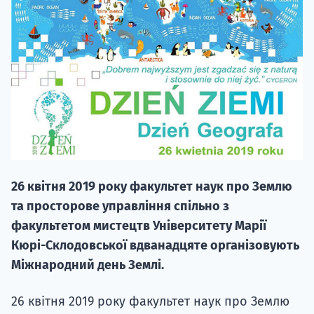
20.09
"Навчання 
НАБІР ВІД
26 квітня 2019 року факультет наук про Землю
вступ на о
та просторове управління спільно з
Курс
факультетом мистецтв Університету Марії
підготовк
Кюрі-Склодовської вдванадцяте організовують
Міжнародний день Землі.
П
26 квітня 2019 року факультет наук про Землю
Супро