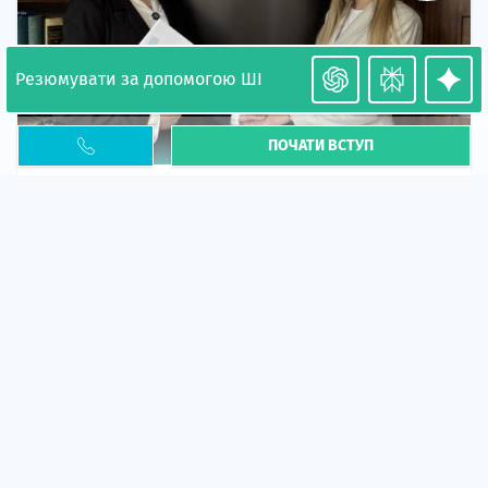
Резюмувати за допомогою ШІ
ПОЧАТИ ВСТУП
Необхідність легалізації у Польщі. Закінчення
PESEL UKR
Стаття
У 2026 році почастішали випадки депортації
українців через проблеми з легальним статусом....
10 кві 2026
5667