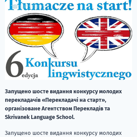
НАБІР ВІД
вступ на о
Курс
підготовк
Запущено шосте видання конкурсу молодих
П
перекладачів «Перекладачі на старт»,
організоване Агентством Перекладів та
Супро
Skrivanek Language School.
Запущено шосте видання конкурсу молодих