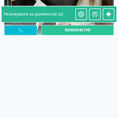
Резюмувати за допомогою ШІ
ПОЧАТИ ВСТУП
Необхідність легалізації у Польщі. Закінчення
PESEL UKR
Стаття
У 2026 році почастішали випадки депортації
українців через проблеми з легальним статусом....
10 кві 2026
5665