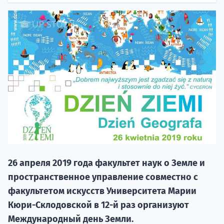
НАБОР О
поступление
26 апреля 2019 года факультет наук о Земле и
Курс
пространственное управление совместно с
подготов
факультетом искусств Университета Марии
По
Кюри-Склодовской в ​​12-й раз организуют
Международный день Земли.