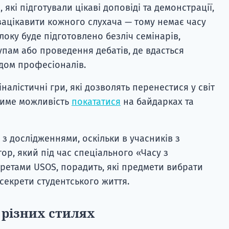
які підготували цікаві доповіді та демонстрації,
 зацікавити кожного слухача — тому немає часу
блоку буде підготовлено безліч семінарів,
пам або проведення дебатів, де вдасться
дом професіоналів.
налістичні гри, які дозволять перенестися у світ
тиме можливість
покататися
на байдарках та
з дослідженнями, оскільки в учасників з
тор, який під час спеціального «Часу з
ретами USOS, порадить, які предмети вибрати
секрети студентського життя.
 різних стилях