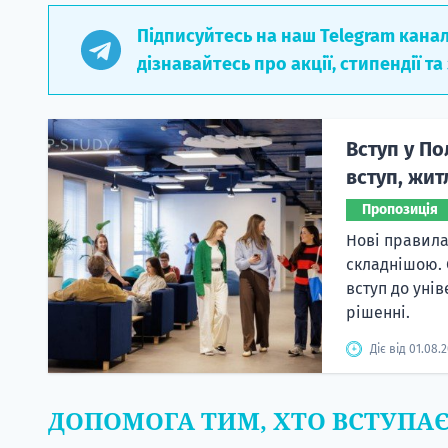
Підписуйтесь на наш Telegram кана
дізнавайтесь про акції, стипендії та
Вступ у По
вступ, жит
Пропозиція
Нові правила
складнішою. 
вступ до уні
рішенні.
Діє від 01.08.
ДОПОМОГА ТИМ, ХТО ВСТУПА