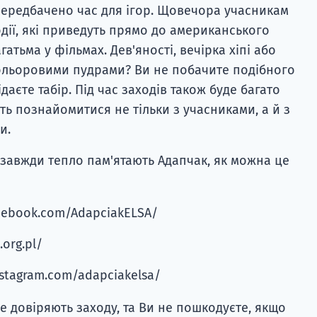
передбачено час для ігор. Щовечора учасникам
дії, які приведуть прямо до американського
гатьма у фільмах. Дев'яності, вечірка хіпі або
кольоровими пудрами? Ви не побачите подібного
ідаєте табір. Під час заходів також буде багато
ять познайомитися не тільки з учасниками, а й з
и.
завжди тепло пам'ятають Адапчак, як можна це
acebook.com/AdapciakELSA/
.org.pl/
nstagram.com/adapciakelsa/
 довіряють заходу, та Ви не пошкодуєте, якщо