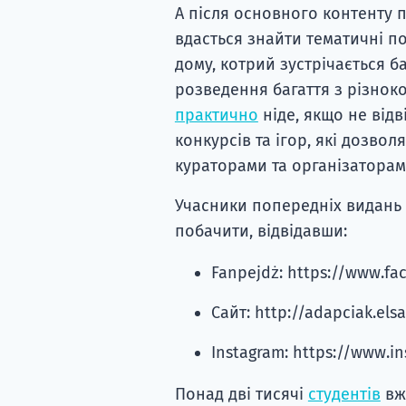
А після основного контенту 
вдасться знайти тематичні по
дому, котрий зустрічається ба
розведення багаття з різно
практично
ніде, якщо не відв
конкурсів та ігор, які дозвол
кураторами та організаторам
Учасники попередніх видань 
побачити, відвідавши:
Fanpejdż: https://www.f
Сайт: http://adapciak.elsa
Instagram: https://www.i
Понад дві тисячі
студентів
вже