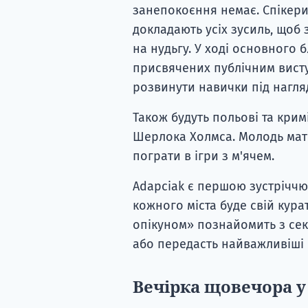
занепокоєння немає. Спікери, 
докладають усіх зусиль, щоб
на нудьгу. У ході основного 
присвячених публічним висту
розвинути навички під нагля
Також будуть польові та кримі
Шерлока Холмса. Молодь ма
пограти в ігри з м'ячем.
Adapciak є першою зустріччю 
кожного міста буде свій кура
опікуном» познайомить з сек
або передасть найважливіші 
Вечірка щовечора у