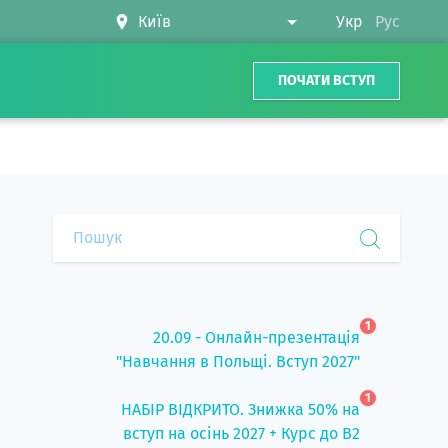
Укр
Рус
ПОЧАТИ ВСТУП
1
20.09 - Онлайн-презентація
"Навчання в Польщі. Вступ 2027"
1
НАБІР ВІДКРИТО. Знижка 50% на
вступ на осінь 2027 + Курс до B2