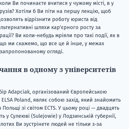
коли Ви починаєте вчитися у чужому місті, в у
рузів? Хотіли б Ви піти на першу лекцію, щоб
дозволять відрізнити роботу юриста від
льтернативні шляхи кар'єрного росту за
ації? Ви коли-небудь мріяли про такі події, як в
що ми скажемо, що все це й інше, у межах
у запропонованому огляді.
вчання в одному з університетів
бір Adapciak, організований Європейською
 ELSA Poland, являє собою захід, який знайомить
з Польщі зі світом ECTS. У цьому році — двадцять
ь у Сулеюві (Sulejowie) у Лодзинській губернії,
злотих Ви зустрінете людей не тільки з-за