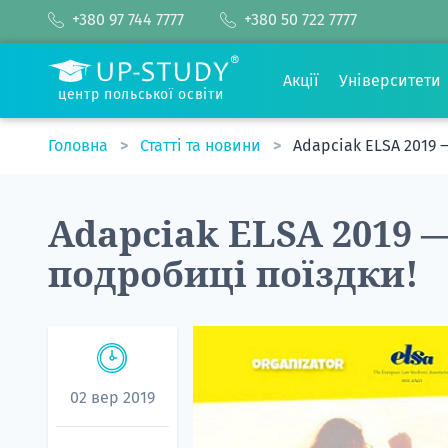
+380 97 744 7777
+380 50 722 7777
Акції
Університети
центр польської освіти
Головна
Статті та новини
Adapciak ELSA 2019 
Adapciak ELSA 2019 
подробиці поїздки!
02 вер 2019