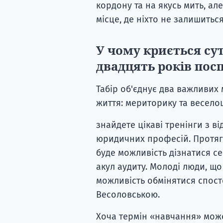
кордону та на якусь мить, ал
місце, де ніхто не залишитьс
У чому криється су
двадцять років пос
Табір об'єднує два важливих 
життя: мериторику та весело
знайдете цікаві тренінги з 
юридичних професій. Протяго
буде можливість дізнатися се
акул аудиту. Молоді люди, що
можливість обмінятися спос
Весоловською.
Хоча термін «навчання» мож