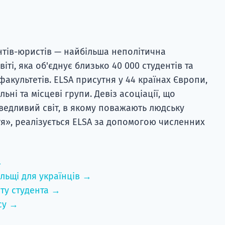
нтів-юристів — найбільша неполітична
іті, яка об'єднує близько 40 000 студентів та
акультетів. ELSA присутня у 44 країнах Європи,
льні та місцеві групи. Девіз асоціації, що
аведливий світ, в якому поважають людську
ття», реалізується ELSA за допомогою численних
→
льщі для українців →
ту студента →
су →