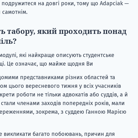
е подружитеся на довгі роки, тому що Adapciak —
я самотнім.
ть табору, який проходить понад
піль?
модулі, які найкраще описують студентське
щі. Це означає, що майже щодня Ви
відомими представниками різних областей та
м цього вересневого тижня у всіх учасників
крети роботи не тільки адвокатів або суддів, а й
 стали членами заходів попередніх років, мали
тереженнями, зокрема, з суддею Ганною Марією
е викликати багато побоювань, причин для