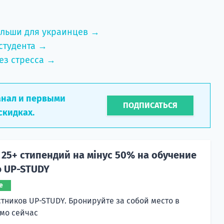
ольши для украинцев →
студента →
ез стресса →
анал и первыми
ПОДПИСАТЬСЯ
скидках.
25+ стипендий на мінус 50% на обучение
ю UP-STUDY
е
стников UP-STUDY. Бронируйте за собой место в
мо сейчас