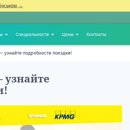
їнською →
ты
Специальности
Цены
Контакты
 — узнайте подробности поездки!
— узнайте
и!