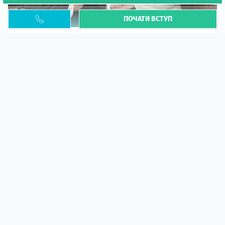
ПОЧАТИ ВСТУП
Необхідність легалізації у Польщі. Закінчення
PESEL UKR
Стаття
У 2026 році почастішали випадки депортації
українців через проблеми з легальним статусом....
10 кві 2026
5662
центр польської освіти