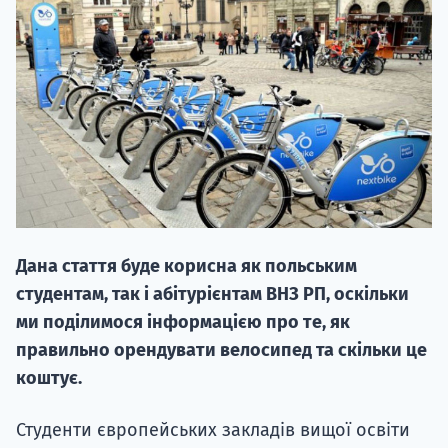
НАБІР ВІД
вступ на о
Курс
Дана стаття буде корисна як польським
підготовк
студентам, так і абітурієнтам ВНЗ РП, оскільки
П
ми поділимося інформацією про те, як
правильно орендувати велосипед та скільки це
Супро
коштує.
Студенти європейських закладів вищої освіти