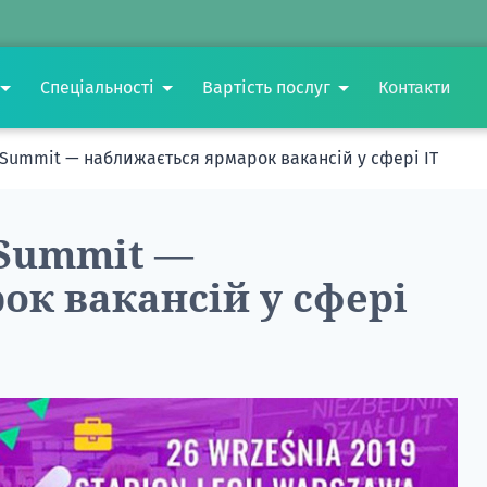
Спеціальності
Вартість послуг
Контакти
r Summit — наближається ярмарок вакансій у сфері ІТ
 Summit —
к вакансій у сфері