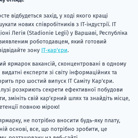
те відбудеться захід, у ході якого кращі
кати нових співробітників з ІТ-індустрії. IT
оні Легія (Stadionie Legii) у Варшаві, Республіка
 виявленим роботодавцем, який готовий
відвідайте зону
ІТ-кар'єри
.
ий ярмарок вакансій, сконцентровані в одному
а видатні експерти зі світу інформаційних та
орить про шостий випуск IT Саміту Кар'єри.
галузі розкриють секрети ефективної побудови
ти, змініть свій кар'єрний шлях та знайдіть місце,
етенції повною мірою!
 ярмарку, не потрібно вносити будь-яку плату,
ій основі, все, що потрібно зробити, це
у, розташовану на веб-сайті