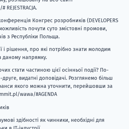
/# REJESTRACJA.
 конференція Конгрес розробників (DEVELOPERS
можливість почути суто змістовні промови,
ів з Республіки Польща.
ї і рішення, про які потрібно знати молодим
в даному напрямку.
чих стати частиною цієї осінньої події? По-
о-друге, видатні доповідачі. Розглянемо більш
юанси якого можна уточнити, перейшовши за
summit.pl/wawa/#AGENDA
иків
озумові здібності як чинники, необхідні для
ки в ІТ-індустрії.