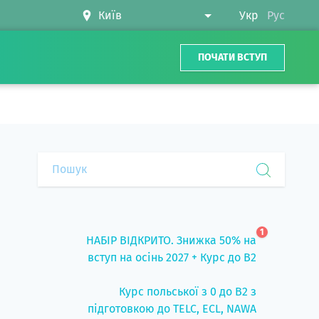
Укр
Рус
ПОЧАТИ ВСТУП
1
НАБІР ВІДКРИТО. Знижка 50% на
вступ на осінь 2027 + Курс до B2
Курс польської з 0 до B2 з
підготовкою до TELC, ECL, NAWA