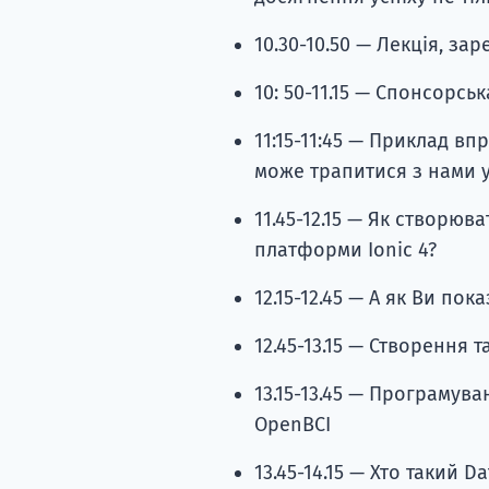
10.30-10.50 — Лекція, за
10: 50-11.15 — Спонсорськ
11:15-11:45 — Приклад в
може трапитися з нами у
11.45-12.15 — Як створюв
платформи Ionic 4?
12.15-12.45 — А як Ви пок
12.45-13.15 — Створення
13.15-13.45 — Програмув
OpenBCI
13.45-14.15 — Хто такий Da