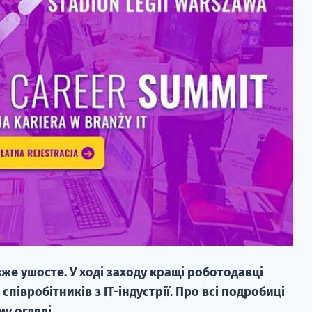
вже ушосте. У ході заходу кращі роботодавці
півробітників з ІТ-індустрії. Про всі подробиці
у огляді.