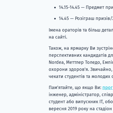
14.15-14.45 — Предмет пр
14.45 — Розіграш призів
Імена ораторів та більш дет
на сайті.
Також, на ярмарку Ви зустрін
перспективних кандидатів для 
Nordea, Меттлер Толедо, Емпі
охорони здоров'я. Звичайно, 
чекати студентів та молодих 
Пам'ятайте, що якщо Ви:
прог
інженер, адміністратор, спів
студент або випускник ІТ, об
вересня 2019 року на стадіон 