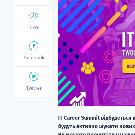
7599
Facebook
Twitter
IT Career Summit відбудеться 
будуть активно шукати нових с
Ви можете прочитати у нашом