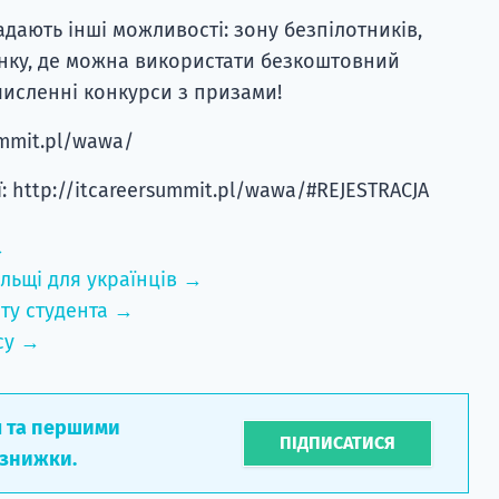
дають інші можливості: зону безпілотників,
нку, де можна використати безкоштовний
численні конкурси з призами!
ummit.pl/wawa/
: http://itcareersummit.pl/wawa/#REJESTRACJA
→
льщі для українців →
ту студента →
су →
л та першими
ПІДПИСАТИСЯ
 знижки.