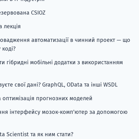
резервована CSIOZ
а лекція
провадження автоматизації в чинний проект — що
 коді?
ати гібридні мобільні додатки з використанням
азуєте свої дані? GraphQL, OData та інші WSDL
 та оптимізація прогнозних моделей
ання інтерфейсу мозок-комп'ютер за допомогою
ta Scientist та як ним стати?