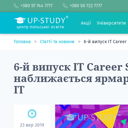
+380 97 744 7777
+380 50 722 7777
Акції
Університети
центр польської освіти
Головна
Статті та новини
6-й випуск IT Caree
6-й випуск IT Career
наближається ярмаро
ІТ
23 вер 2019