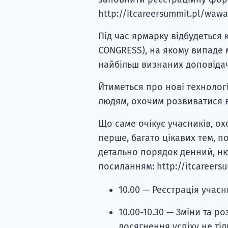
http://itcareersummit.pl/wawa
Під час ярмарку відбудеться
CONGRESS), на якому випаде 
найбільш визнаних доповідач
Йтиметься про нові технологі
людям, охочим розвиватися 
Що саме очікує учасників, охо
перше, багато цікавих тем, п
детально порядок денний, н
посиланням: http://itcareer
10.00 — Реєстрація учасн
10.00-10.30 — Зміни та р
досягнення успіху не тіль