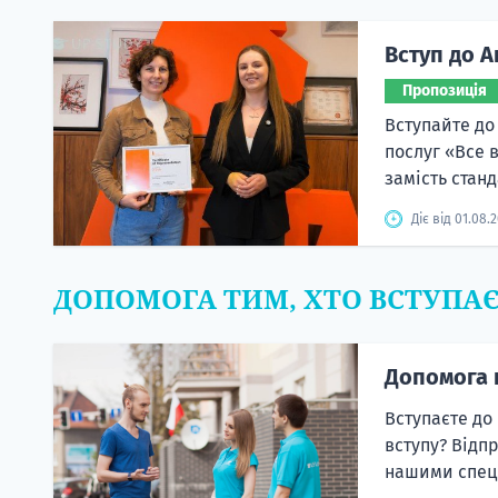
Вступ до А
Пропозиція
Вступайте до
послуг «Все 
замість станд
Діє від 01.08.
ДОПОМОГА ТИМ, ХТО ВСТУПА
Допомога 
Вступаєте до
вступу? Відп
нашими спеці