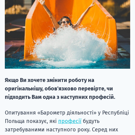
НАБІР ВІД
вступ на о
Курс
Якщо Ви хочете змінити роботу на
підготовк
оригінальнішу, обов'язково перевірте, чи
П
підходить Вам одна з наступних професій.
Супро
Опитування «Барометр діяльності» у Республіці
Польща показує, які
професії
будуть
затребуваними наступного року. Серед них