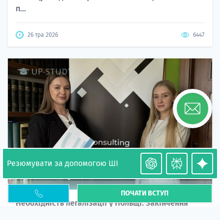
п...
26 тра 2026
6447
Резюмувати за допомогою ШІ
ПОЧАТИ ВСТУП
Необхідність легалізації у Польщі. Закінчення
PESEL UKR