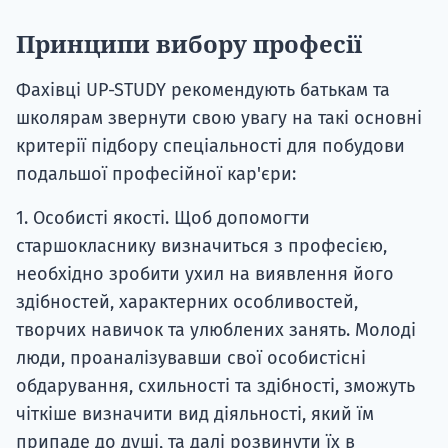
Принципи вибору професії
Фахівці UP-STUDY рекомендують батькам та
школярам звернути свою увагу на такі основні
критерії підбору спеціальності для побудови
подальшої професійної кар'єри:
1. Особисті якості. Щоб допомогти
старшокласнику визначиться з професією,
необхідно зробити ухил на виявлення його
здібностей, характерних особливостей,
творчих навичок та улюблених занять. Молоді
люди, проаналізувавши свої особистісні
обдарування, схильності та здібності, зможуть
чіткіше визначити вид діяльності, який їм
припаде до душі, та далі розвинути їх в