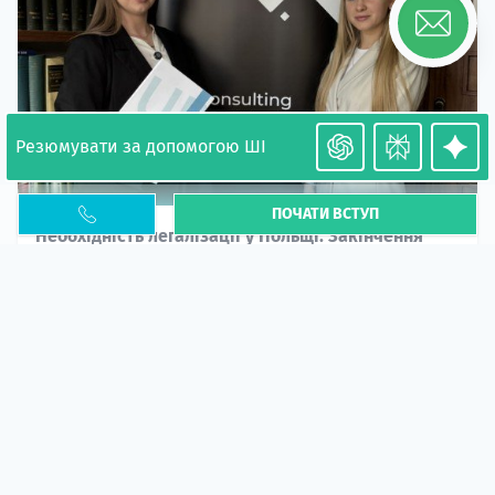
Резюмувати за допомогою ШІ
ПОЧАТИ ВСТУП
Необхідність легалізації у Польщі. Закінчення
PESEL UKR
Стаття
У 2026 році почастішали випадки депортації
українців через проблеми з легальним статусом....
10 кві 2026
5667