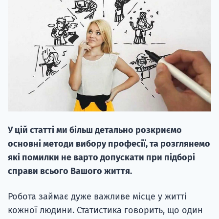
20.09
"Навчання 
НАБІР ВІД
У цій статті ми більш детально розкриємо
вступ на о
основні методи вибору професії, та розглянемо
Курс
які помилки не варто допускати при підборі
підготовк
справи всього Вашого життя.
П
Робота займає дуже важливе місце у житті
кожної людини. Статистика говорить, що один
Супро