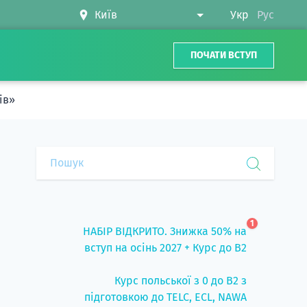
Укр
Рус
ПОЧАТИ ВСТУП
ів»
1
НАБІР ВІДКРИТО. Знижка 50% на
вступ на осінь 2027 + Курс до B2
Курс польської з 0 до B2 з
підготовкою до TELC, ECL, NAWA