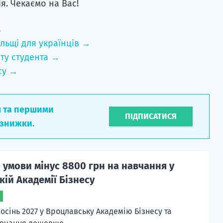
я. Чекаємо на Вас!
→
льщі для українців →
ту студента →
су →
л та першими
ПІДПИСАТИСЯ
 знижки.
 умови мінус 8800 грн на навчання у
ій Академії Бізнесу
осінь 2027 у Вроцлавську Академію Бізнесу та