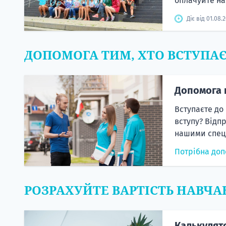
оплачуйте н
Діє від 01.08.
ДОПОМОГА ТИМ, ХТО ВСТУПА
Допомога 
Вступаєте до
вступу? Відп
нашими спеці
Потрібна доп
РОЗРАХУЙТЕ ВАРТІСТЬ НАВЧА
Калькулят