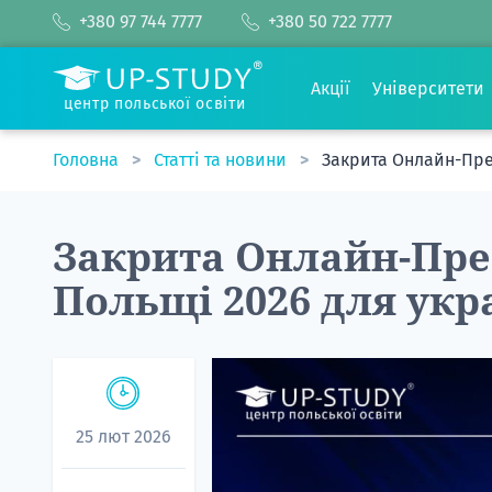
+380 97 744 7777
+380 50 722 7777
Акції
Університети
центр польської освіти
Головна
Статті та новини
Закрита Онлайн-През
Закрита Онлайн-През
Польщі 2026 для укр
25 лют 2026