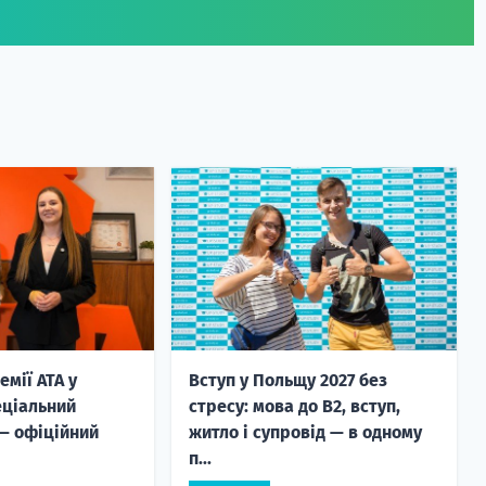
емії ATA у
Вступ у Польщу 2027 без
еціальний
стресу: мова до B2, вступ,
— офіційний
житло і супровід — в одному
п...