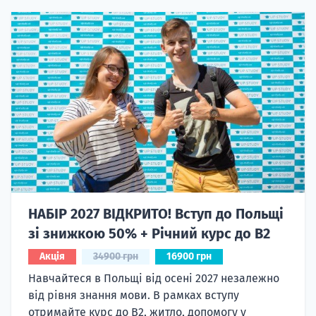
НАБІР 2027 ВІДКРИТО! Вступ до Польщі
зі знижкою 50% + Річний курс до B2
Акція
34900 грн
16900 грн
Навчайтеся в Польщі від осені 2027 незалежно
від рівня знання мови. В рамках вступу
отримайте курс до B2, житло, допомогу у