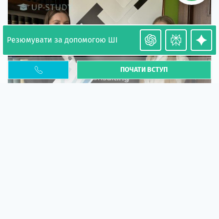
Резюмувати за допомогою ШІ
ПОЧАТИ ВСТУП
Необхідність легалізації у Польщі. Закінчення
PESEL UKR
Стаття
У 2026 році почастішали випадки депортації
українців через проблеми з легальним статусом....
10 кві 2026
5664