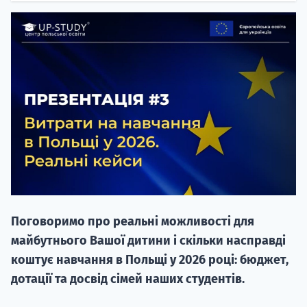
НАБІР ВІД
вступ на о
Курс
підготовк
Поговоримо про реальні можливості для
П
майбутнього Вашої дитини і скільки насправді
коштує навчання в Польщі у 2026 році: бюджет,
Супро
дотації та досвід сімей наших студентів.