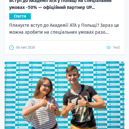
Вступ до Академії ATA у Польщі на спеціальний
умовах -50% — офіційний партнер UP...
Стаття
Плануєте вступ до Академії ATA у Польщі? Зараз це
можна зробити на спеціальних умовах разо...
06 лип 2026
1443