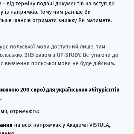
 - від терміну подачі документів на вступ до
 із напрямків. Тому чим раніше Ви
більше шансів отримати знижку Ви матимете.
урс польської мови доступний лише, тим
польських ВНЗ разом з UP-STUDY. Вступаючи до
рс вивчення польської мови не буде дійсним.
знижкою 200 євро) для українських абітурієнтів
.
мії, отримують:
чання
на всіх напрямках у Академії VISTULA,
чання