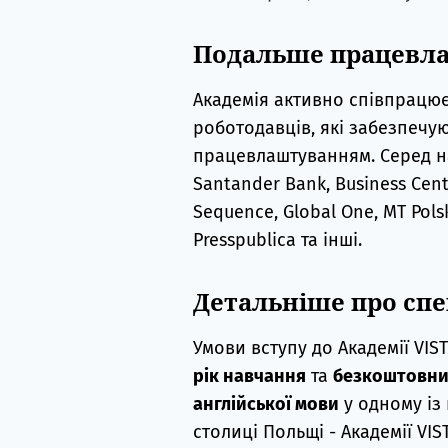
Подальше працевл
Академія активно співпрацює 
роботодавців, які забезпечую
працевлаштуванням. Серед най
Santander Bank, Business Centre 
Sequence, Global One, MT Pols
Presspublica та інші.
Детальніше про сп
Умови вступу до Академії VI
рік навчання
та
безкоштовний
англійської мови
у одному із
столиці Польщі - Академії VI