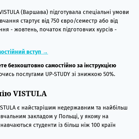
 VISTULA (Варшава) підготувала спеціальні умови
авчання стартує від 750 євро/семестр або від
ння - жовтень, початок підготовчих курсів -
остійний вступ →
ете безкоштовно самостійно за інструкцією
чись послугами UP-STUDY зі знижкою 50%.
мію VISTULA
 VISTULA є найстарішим недержавним та найбільш
вчальним закладом у Польщі, у якому на
 навчаються студенти із більш ніж 100 країн