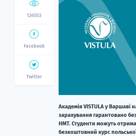
126553
Facebook
Twitter
Академія VISTULA у Варшаві н
зарахування гарантовано без 
НМТ. Студенти можуть отрима
безкоштовний курс польської