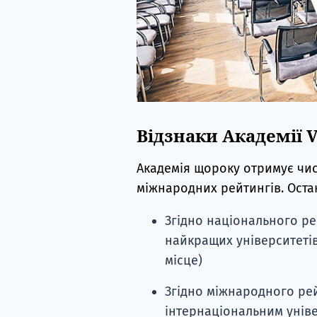
Відзнаки Академії 
Академія щороку отримує чис
міжнародних рейтингів. Остан
Згідно національного ре
найкращих університетів П
місце)
Згідно міжнародного рей
інтернаціональним універ