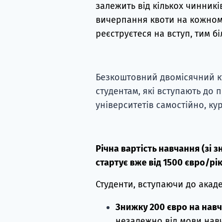
залежить від кількох чинників
вичерпання квоти на кожному
реєструєтеся на вступ, тим 
Безкоштовний двомісячний к
студентам, які вступають до 
університетів самостійно, ку
Річна вартість навчання (зі 
стартує вже від 1500 євро/рік
Студенти, вступаючи до акаде
Знижку 200 євро на нав
незалежно від мови нав