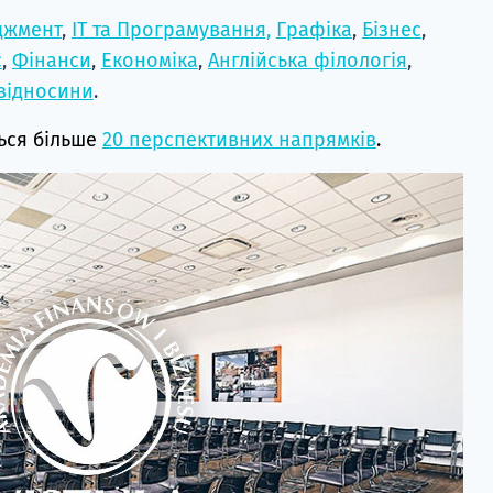
джмент
,
ІТ та Програмування,
Графіка
,
Бізнес
,
с
,
Фінанси
,
Економіка
,
Англійська філологія
,
відносини
.
ться більше
20 перспективних напрямків
.