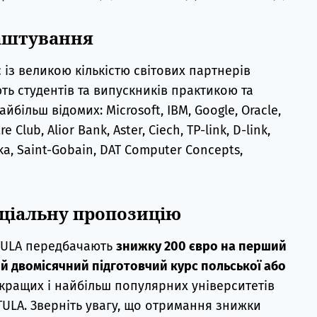
аштування
із великою кількістю світових партнерів
ть студентів та випускників практикою та
більш відомих: Microsoft, IBM, Google, Oracle,
Club, Alior Bank, Aster, Ciech, TP-link, D-link,
ka, Saint-Gobain, DAT Computer Concepts,
еціальну пропозицію
STULA передбачають
знижку 200 євро на перший
 двомісячний підготовчий курс польської або
 кращих і найбільш популярних університетів
STULA. Зверніть увагу, що отримання знижки