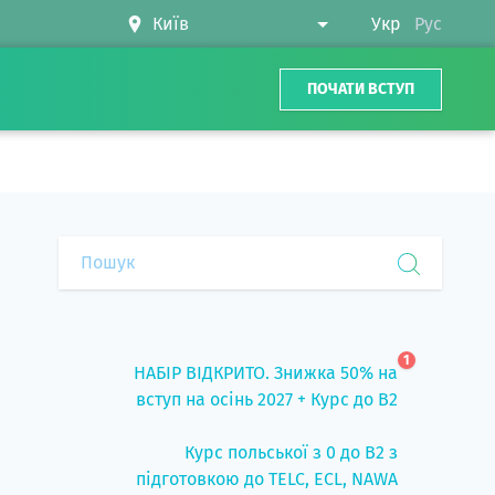
Укр
Рус
ПОЧАТИ ВСТУП
1
НАБІР ВІДКРИТО. Знижка 50% на
вступ на осінь 2027 + Курс до B2
Курс польської з 0 до B2 з
підготовкою до TELC, ECL, NAWA