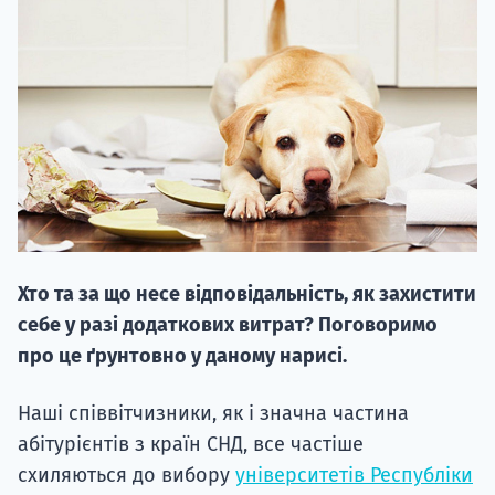
НАБІР ВІД
вступ на о
Курс
Хто та за що несе відповідальність, як захистити
підготовк
себе у разі додаткових витрат? Поговоримо
П
про це ґрунтовно у даному нарисі.
Супро
Наші співвітчизники, як і значна частина
абітурієнтів з країн СНД, все частіше
схиляються до вибору
університетів Республіки