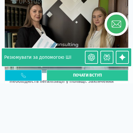
Резюмувати за допомогою ШІ
ПОЧАТИ ВСТУП
Необхідність легалізації у Польщі. Закінчення
PESEL UKR
Стаття
У 2026 році почастішали випадки депортації
українців через проблеми з легальним статусом....
10 кві 2026
5662