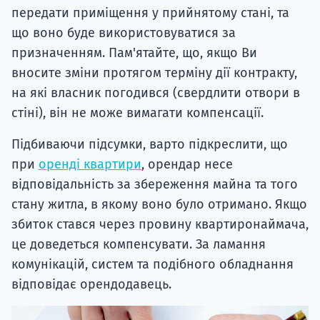
передати приміщення у прийнятому стані, та
що воно буде використовуватися за
призначенням. Пам'ятайте, що, якщо Ви
вносите зміни протягом терміну дії контракту,
на які власник погодився (свердлити отвори в
стіні), він не може вимагати компенсації.
Підбиваючи підсумки, варто підкреслити, що
при
оренді квартири
, орендар несе
відповідальність за збереження майна та того
стану житла, в якому воно було отримано. Якщо
збиток стався через провину квартиронаймача,
це доведеться компенсувати. За ламання
комунікацій, систем та подібного обладнання
відповідає орендодавець.