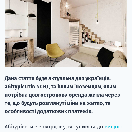
20.09
"Навчання 
НАБІР ВІД
Дана стаття буде актуальна для українців,
вступ на о
абітурієнтів з СНД та іншим іноземцям, яким
Курс
потрібна довгострокова оренда житла через
підготовк
те, що будуть розглянуті ціни на житло, та
особливості додаткових платежів.
П
Абітурієнти з закордону, вступивши до
вищого
Супро