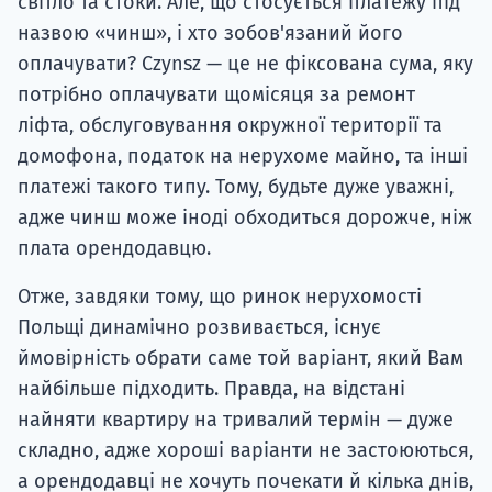
світло та стоки. Але, що стосується платежу під
назвою «чинш», і хто зобов'язаний його
оплачувати? Сzynsz — це не фіксована сума, яку
потрібно оплачувати щомісяця за ремонт
ліфта, обслуговування окружної території та
домофона, податок на нерухоме майно, та інші
платежі такого типу. Тому, будьте дуже уважні,
адже чинш може іноді обходиться дорожче, ніж
плата орендодавцю.
Отже, завдяки тому, що ринок нерухомості
Польщі динамічно розвивається, існує
ймовірність обрати саме той варіант, який Вам
найбільше підходить. Правда, на відстані
найняти квартиру на тривалий термін — дуже
складно, адже хороші варіанти не застоюються,
а орендодавці не хочуть почекати й кілька днів,