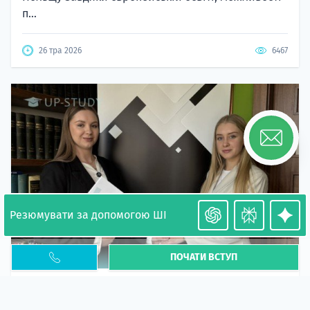
п...
26 тра 2026
6467
Резюмувати за допомогою ШІ
ПОЧАТИ ВСТУП
Необхідність легалізації у Польщі. Закінчення
PESEL UKR