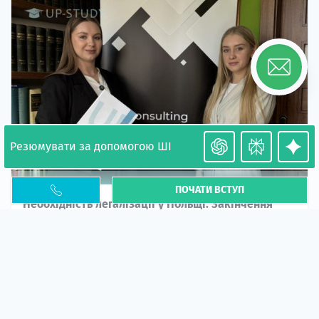
Резюмувати за допомогою ШІ
ПОЧАТИ ВСТУП
Необхідність легалізації у Польщі. Закінчення
PESEL UKR
Стаття
У 2026 році почастішали випадки депортації
українців через проблеми з легальним статусом....