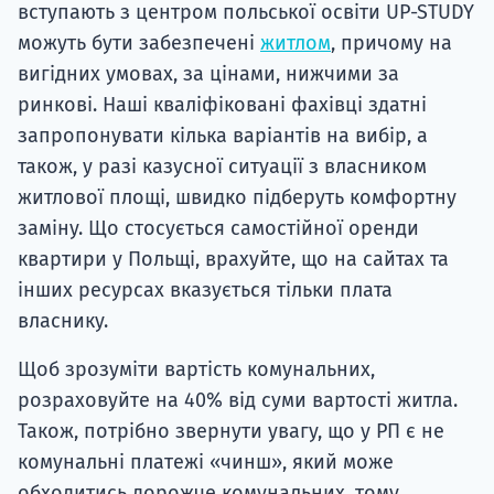
вступають з центром польської освіти UP-STUDY
можуть бути забезпечені
житлом
, причому на
вигідних умовах, за цінами, нижчими за
ринкові. Наші кваліфіковані фахівці здатні
запропонувати кілька варіантів на вибір, а
також, у разі казусної ситуації з власником
житлової площі, швидко підберуть комфортну
заміну. Що стосується самостійної оренди
квартири у Польщі, врахуйте, що на сайтах та
інших ресурсах вказується тільки плата
власнику.
Щоб зрозуміти вартість комунальних,
розраховуйте на 40% від суми вартості житла.
Також, потрібно звернути увагу, що у РП є не
комунальні платежі «чинш», який може
обходитись дорожче комунальних, тому