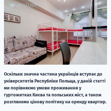
НАБІР ВІД
вступ на о
Курс
підготовк
Оскільки значна частина українців вступає до
П
університетів Республіки Польща, у даній статті
ми порівняємо умови проживання у
Супро
гуртожитках Києва та польських міст, а також
розглянемо цінову політику на оренду квартир.