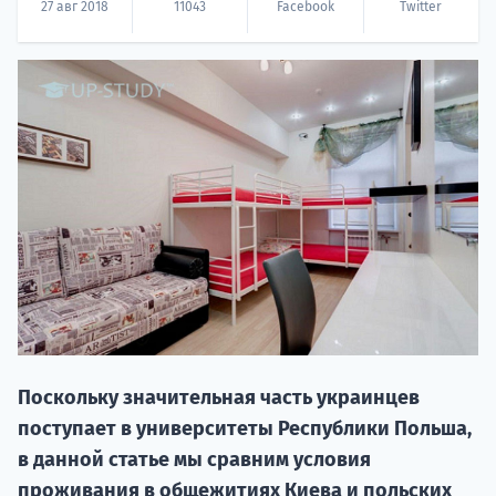
27 авг 2018
11043
Facebook
Twitter
20.09 
НАБОР О
поступление
Поскольку значительная часть украинцев
поступает в университеты Республики Польша,
в данной статье мы сравним условия
Курс
проживания в общежитиях Киева и польских