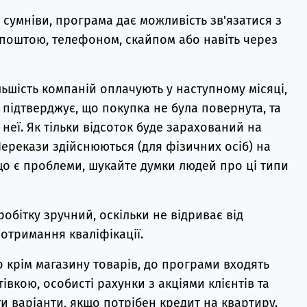
сумніви, програма дає можливість зв'язатися з
оштою, телефоном, скайпом або навіть через
ьшість компаній оплачують у наступному місяці,
 підтверджує, що покупка не була повернута, та
 неї. Як тільки відсоток буде зарахований на
Перекази здійснюються (для фізичних осіб) на
о є проблеми, шукайте думки людей про ці типи
аробітку зручний, оскільки не відриває від
отримання кваліфікації.
 крім магазину товарів, до програми входять
тівкою, особисті рахунки з акціями клієнтів та
и варіанти, якщо потрібен кредит на квартиру.