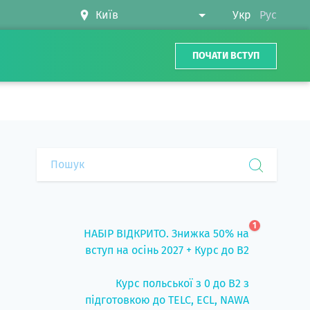
Укр
Рус
ПОЧАТИ ВСТУП
1
НАБІР ВІДКРИТО. Знижка 50% на
вступ на осінь 2027 + Курс до B2
Курс польської з 0 до B2 з
підготовкою до TELC, ECL, NAWA