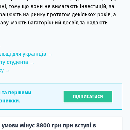
ні, тому що вони не вимагають інвестицій, за
працюють на ринку протягом декількох років, а
аву, мають багаторічний досвід та надають
→
льщі для українців →
ту студента →
су →
л та першими
ПІДПИСАТИСЯ
 знижки.
 умови мінус 8800 грн при вступі в