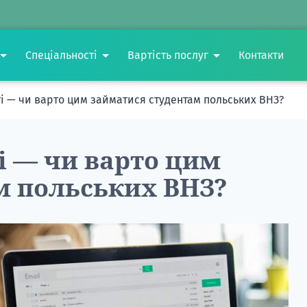
Спеціальності
Вартість послуг
Контакти
ті — чи варто цим займатися студентам польських ВНЗ?
ті — чи варто цим
м польських ВНЗ?