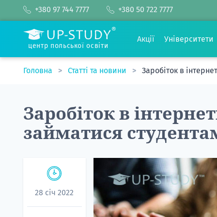
+380 97 744 7777
+380 50 722 7777
Акції
Університети
центр польської освіти
Головна
Статті та новини
Заробіток в інтерне
Заробіток в інтерне
займатися студента
28 січ 2022