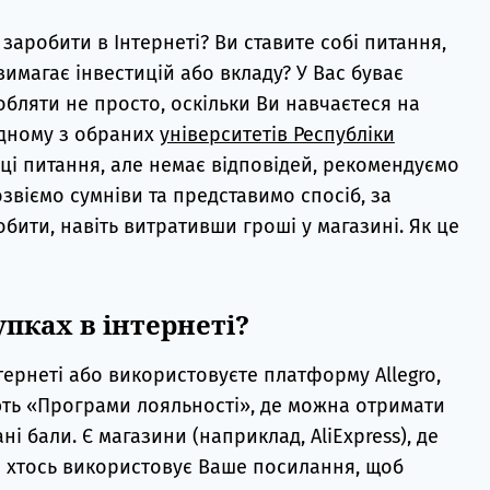
 заробити в Інтернеті? Ви ставите собі питання,
имагає інвестицій або вкладу? У Вас буває
обляти не просто, оскільки Ви навчаєтеся на
одному з обраних
університетів Республіки
 ці питання, але немає відповідей, рекомендуємо
звіємо сумніви та представимо спосіб, за
ити, навіть витративши гроші у магазині. Як це
пках в інтернеті?
тернеті або використовуєте платформу Allegro,
ють «Програми лояльності», де можна отримати
і бали. Є магазини (наприклад, AliExpress), де
и хтось використовує Ваше посилання, щоб