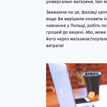
універсальні магазини, такі я
Зважаючи на це, фахівці цен
якщо Ви вирішили оновити і
навчання у Польщі, робіть по
грошей до кишені. Або, може 
його через магазини/портали,
витрати!