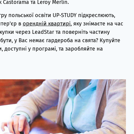
к Castorama та Leroy Merlin.
тру польської освіти UP-STUDY підкреслюють,
нтер'єр в
орендній квартирі
, яку знімаєте на час
купки через LeadStar та поверніть частину
бути, у Вас немає гардероба на свята? Купуйте
 доступні у програмі, та заробляйте на