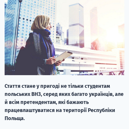
20.09
"Навчання 
НАБІР ВІД
вступ на о
Стаття стане у пригоді не тільки студентам
Курс
польських ВНЗ, серед яких багато українців, але
підготовк
й всім претендентам, які бажають
працевлаштуватися на території Республіки
П
Польща.
Супро