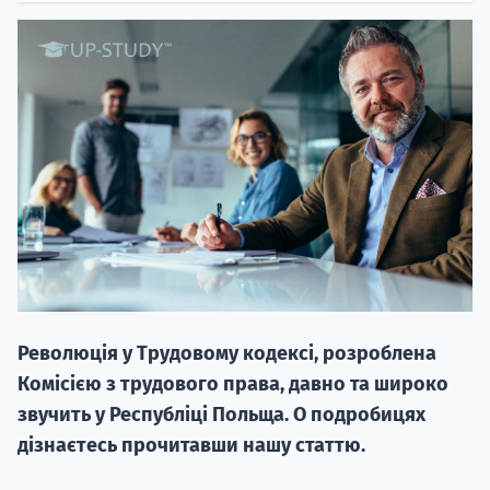
НАБІР ВІД
вступ на о
Курс
підготовк
Революція у Трудовому кодексі, розроблена
П
Комісією з трудового права, давно та широко
звучить у Республіці Польща. О подробицях
Супро
дізнаєтесь прочитавши нашу статтю.