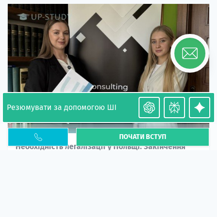
Резюмувати за допомогою ШІ
ПОЧАТИ ВСТУП
Необхідність легалізації у Польщі. Закінчення
PESEL UKR
Стаття
У 2026 році почастішали випадки депортації
українців через проблеми з легальним статусом....