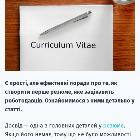
20.09
"Навчання 
НАБІР ВІД
Є прості, але ефективні поради про те, як
вступ на о
створити перше резюме, яке зацікавить
Курс
роботодавців. Ознайомимося з ними детально у
підготовк
статті.
П
Досвід — одна з головних деталей у
резюме
.
Якщо його немає, тому що не було можливості
Супро