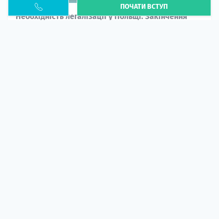
ПОЧАТИ ВСТУП
Необхідність легалізації у Польщі. Закінчення
PESEL UKR
Стаття
У 2026 році почастішали випадки депортації
українців через проблеми з легальним статусом....
10 кві 2026
5669
центр польської освіти
ГІД СТУДЕНТА