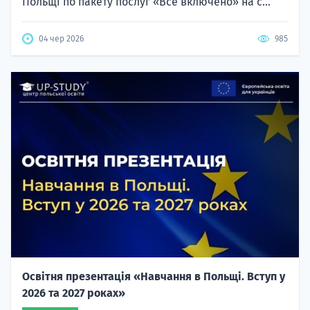
Польщі по пакету послуг «Все включено» на с...
04 чер 2026
985
Освітня презентація «Навчання в Польщі. Вступ у
2026 та 2027 роках»