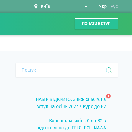
Укр
Рус
ПОЧАТИ ВСТУП
1
НАБІР ВІДКРИТО. Знижка 50% на
вступ на осінь 2027 + Курс до B2
Курс польської з 0 до B2 з
підготовкою до TELC, ECL, NAWA