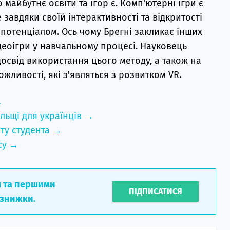
майбутнє освіти та ігор є. Комп'ютерні ігри є
завдяки своїй інтерактивності та відкритості
 потенціалом. Ось чому Брегні закликає інших
деоігри у навчальному процесі. Науковець
освід використання цього методу, а також на
ожливості, які з'являться з розвитком VR.
→
льщі для українців →
ту студента →
су →
л та першими
ПІДПИСАТИСЯ
 знижки.