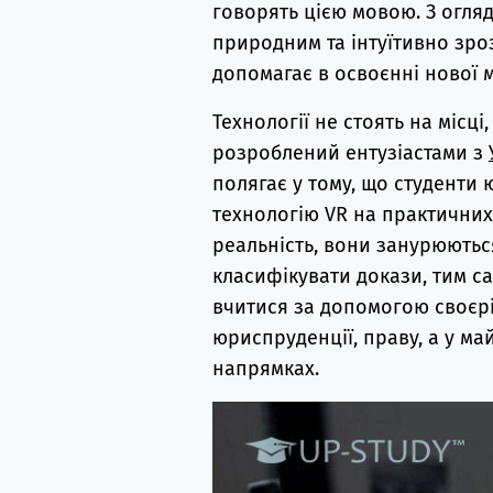
говорять цією мовою. З огляд
природним та інтуїтивно зро
допомагає в освоєнні нової 
Технології не стоять на місці
розроблений ентузіастами з
полягає у тому, що студенти
технологію VR на практичних
реальність, вони занурюються
класифікувати докази, тим с
вчитися за допомогою своєрід
юриспруденції, праву, а у ма
напрямках.