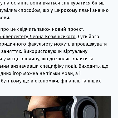
у на останнє вони вчаться спілкуватися більш
зумілим способом, що у широкому плані значно
мови.
, про це свідчить також новий проєкт,
Університету Леона Козмінського
. Суть його
 юридичного факультету можуть впроваджувати
 заняттях. Використовуючи віртуальну
 у місце злочину, що дозволяє знайти та
амим визначивши специфіку події. Виходить, що
них ігор можна не тільки мови, а і
йбутньому ще й економіки, фінансів та інших