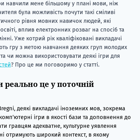
ри навчили мене більшому у плані мови, ніж
ителя була можливість почути такі сміливі
тичного рівня мовних навичок людей, які
освіті, вплив електронних розваг на спосіб та
нні. Уже котрий рік кваліфіковані викладачі
ють гру з метою навчання деяких груп молодих
 та чи можна використовувати деякі ігри для
стей
? Про це ми поговоримо у статті.
 реально це у поточній
Bregni, деякі викладачі іноземних мов, зокрема
комп'ютерні ігри в якості бази та доповнення до
ати гравцям адекватне, культурне уявлення
чні отримують широкий контекст, в якому