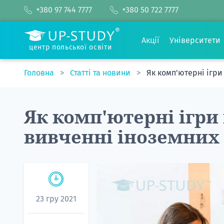
+380 97 744 7777
+380 50 722 7777
Акції
Університети
центр польської освіти
Головна
Статті та новини
Як комп'ютерні ігри
Як комп'ютерні ігри
вивченні іноземних
23 гру 2021