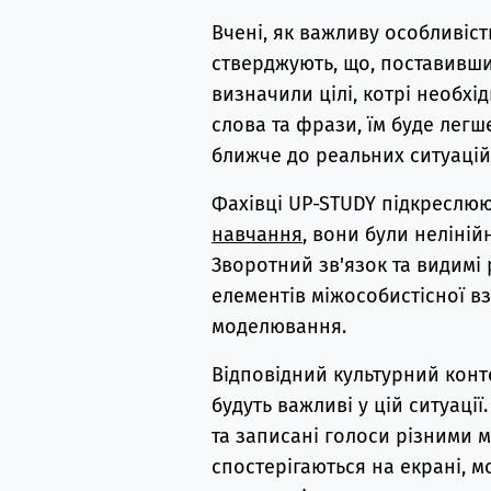
Вчені, як важливу особливість
стверджують, що, поставивши 
визначили цілі, котрі необх
слова та фрази, їм буде легш
ближче до реальних ситуацій
Фахівці UP-STUDY підкреслюю
навчання
, вони були неліні
Зворотний зв'язок та видимі 
елементів міжособистісної вз
моделювання.
Відповідний культурний конте
будуть важливі у цій ситуації
та записані голоси різними 
спостерігаються на екрані, 