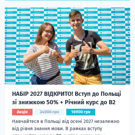
НАБІР 2027 ВІДКРИТО! Вступ до Польщі
зі знижкою 50% + Річний курс до B2
Акція
34900 грн
16900 грн
Навчайтеся в Польщі від осені 2027 незалежно
від рівня знання мови. В рамках вступу