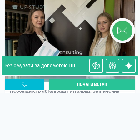
Резюмувати за допомогою ШІ
ПОЧАТИ ВСТУП
Необхідність легалізації у Польщі. Закінчення
PESEL UKR
Стаття
У 2026 році почастішали випадки депортації
українців через проблеми з легальним статусом....