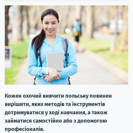
20.09
"Навчання 
НАБІР ВІД
вступ на о
Кожен охочий вивчити польську повинен
Курс
вирішити, яких методів та інструментів
підготовк
дотримуватися у ході навчання, а також
займатися самостійно або з допомогою
П
професіоналів.