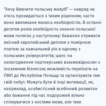
Супро
“Хочу Вивчити польську мову!!!” — навряд чи
хтось прокидається з таким рішенням, часто
воно викликане якоюсь необхідністю. В останні
десятки років необхідність знання польської
мови полягає у наступному: бажання отримати
якісний європейський диплом з помірною
платою за навчальний рік в одному з
польських університетів; шанс на
налагодження партнерських взаємовідносин з
іноземним бізнесом; можливість переїхати на
ПМП до Республіки Польща та організувати там
свій побут. Можуть бути й інші мотивації, як,
наприклад, особистісний всебічний розвиток
або бажання під час подорожей вільно
спілкуватися з носіями мови, але таке