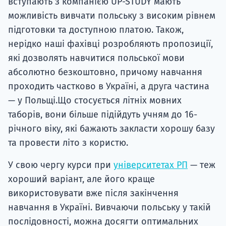
вступають з компанією UP-STUDY мають
можливість вивчати польську з високим рівнем
підготовки та доступною платою. Також,
нерідко наші фахівці розробляють пропозиції,
які дозволять навчитися польської мови
абсолютно безкоштовно, причому навчання
проходить частково в Україні, а друга частина
— у Польщі.Що стосується літніх мовних
таборів, вони більше підійдуть учням до 16-
річного віку, які бажають закласти хорошу базу
та провести літо з користю.
У свою чергу курси при
університетах РП
— теж
хороший варіант, але його краще
використовувати вже після закінчення
навчання в Україні. Вивчаючи польську у такій
послідовності, можна досягти оптимальних