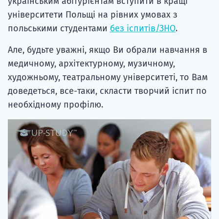
українським абітурієнтам вступити в кращі
університети Польщі на рівних умовах з
польськими студентами
без іспитів/ЗНО
.
Але, будьте уважні, якщо Ви обрали навчання в
медичному, архітектурному, музичному,
художньому, театральному університеті, то Вам
доведеться, все-таки, скласти творчий іспит по
необхідному профілю.