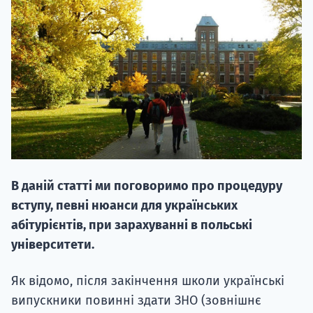
НАБІР ВІД
вступ на о
Курс
В даній статті ми поговоримо про процедуру
підготовк
вступу, певні нюанси для українських
П
абітурієнтів, при зарахуванні в польські
університети.
Супро
Як відомо, після закінчення школи українські
випускники повинні здати ЗНО (зовнішнє