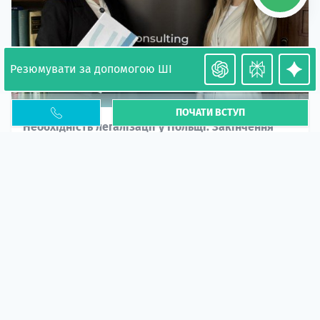
Резюмувати за допомогою ШІ
ПОЧАТИ ВСТУП
Необхідність легалізації у Польщі. Закінчення
PESEL UKR
Стаття
У 2026 році почастішали випадки депортації
українців через проблеми з легальним статусом....
10 кві 2026
5664