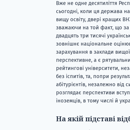
Вже не одне десятиліття Респ
сьогодні, коли ця держава н
вищу освіту, двері кращих ВНЗ
зважаючи на той факт, що за
двадцять три тисячі українс
зовнішнє національне оцінюв
зарахування в заклади вищої
перспективне, а є рятувальни
рейтингові університети, не
без іспитів, та, попри резуль
абітурієнтів, незалежно від с
розглядає перспективи вступ
іноземців, в тому числі й укра
На якій підставі ві