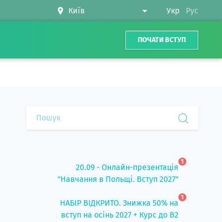
Укр
Рус
ПОЧАТИ ВСТУП
1
20.09 - Онлайн-презентація
"Навчання в Польщі. Вступ 2027"
1
НАБІР ВІДКРИТО. Знижка 50% на
вступ на осінь 2027 + Курс до B2