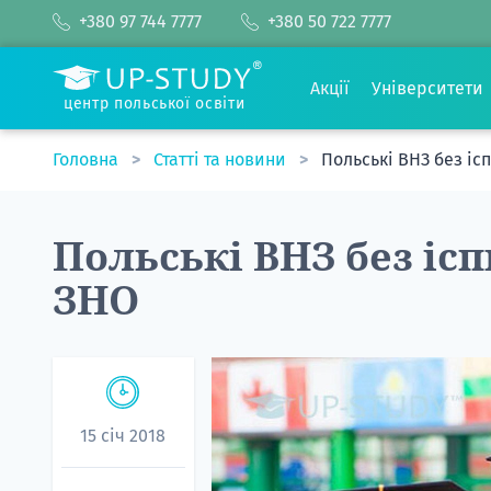
+380 97 744 7777
+380 50 722 7777
Акції
Університети
центр польської освіти
Головна
Статті та новини
Польські ВНЗ без ісп
Польські ВНЗ без ісп
ЗНО
15 січ 2018