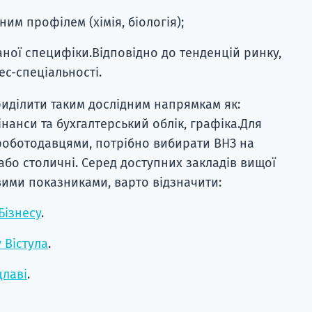
им профілем (хімія, біологія);
аної специфіки.Відповідно до тенденцій ринку,
ес-спеціальності.
иділити таким дослідним напрямкам як:
нанси та бухгалтерський облік, графіка.Для
роботодавцями, потрібно вибирати ВНЗ на
 або столичні. Серед доступних закладів вищої
вими показниками, варто відзначити:
Бізнесу
.
 Вістула
.
цлаві
.