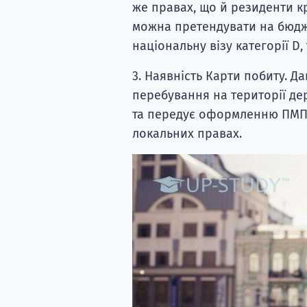
же правах, що й резиденти кр
можна претендувати на бюдж
національну візу категорії D
3. Наявність Карти побиту. Д
перебування на території д
та передує оформленню ПМП. 
локальних правах.