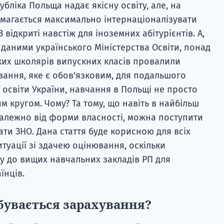
убліка Польща надає якісну освіту, але, на
амагається максимально інтернаціоналізувати
 відкриті навстіж для іноземних абітурієнтів. А,
 даними українського Міністерства Освіти, понад
ьких школярів випускних класів провалили
ання, яке є обов'язковим, для подальшого
 освіти України, навчання в Польщі не просто
м кругом. Чому? Та тому, що навіть в найбільш
залежно від форми власності, можна поступити
тати ЗНО. Дана стаття буде корисною для всіх
итуації зі здачею оцінювання, оскільки
у до вищих навчальних закладів РП для
їнців.
дбувається зарахування?