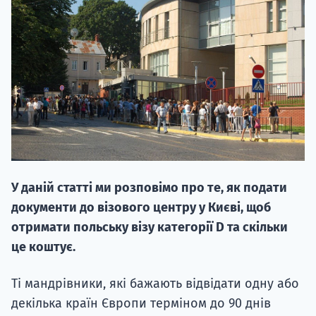
НАБІР ВІД
вступ на о
Курс
У даній статті ми розповімо про те, як подати
підготовк
документи до візового центру у Києві, щоб
П
отримати польську візу категорії D та скільки
це коштує.
Супро
Ті мандрівники, які бажають відвідати одну або
декілька країн Європи терміном до 90 днів