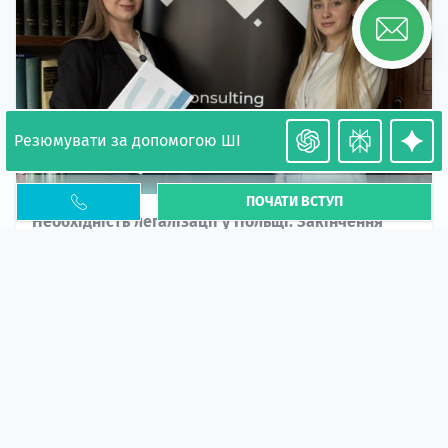
Резюмувати за допомогою ШІ
ПОЧАТИ ВСТУП
Необхідність легалізації у Польщі. Закінчення
PESEL UKR
Стаття
У 2026 році почастішали випадки депортації
українців через проблеми з легальним статусом....
10 кві 2026
5662