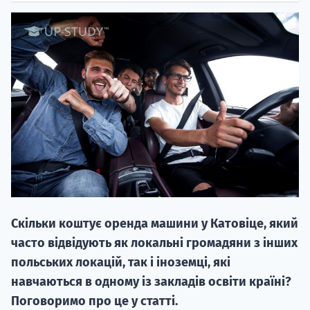
НАБІР ВІД
вступ на о
Курс
підготовк
Скільки коштує оренда машини у Катовіце, який
П
часто відвідують як локальні громадяни з інших
польських локацій, так і іноземці, які
Супро
навчаються в одному із закладів освіти країні?
Поговоримо про це у статті.