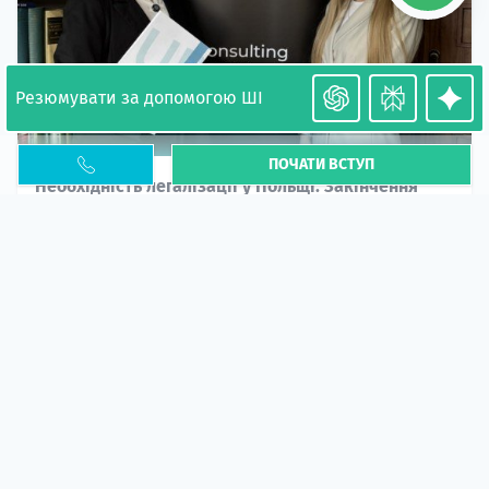
Резюмувати за допомогою ШІ
ПОЧАТИ ВСТУП
Необхідність легалізації у Польщі. Закінчення
PESEL UKR
Стаття
У 2026 році почастішали випадки депортації
українців через проблеми з легальним статусом....
10 кві 2026
5664