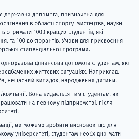
 це державна допомога, призначена для
досягнення в області спорту, мистецтва, науки.
ь отримати 1000 кращих студентів, які
ня, та 100 докторантів. Умови для присвоєння
кторської стипендіальної програми.
е одноразова фінансова допомога студентам, які
редбачених життєвих ситуаціях. Наприклад,
ба, нещасний випадок, народження дитини.
/компанії. Вона видається тим студентам, які
працювати на певному підприємстві, після
ситеті.
ації, ми можемо зробити висновок, що для
кому університеті, студентам необхідно мати