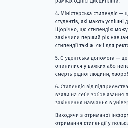
рамках однієї дисципліни.
4. Міністерська стипендія —
студентів, які мають успішні 
Щорічно, цю стипендію можут
закінчили перший рік навчан
стипендії такі ж, як і для ре
5. Студентська допомога — ц
опинилися у важких або непе
смерть рідної людини, хворо
6. Стипендія від підприємства
взяли на себе зобов'язання 
закінчення навчання в універ
Виходячи з отриманої інформ
отримання стипендії у польсь