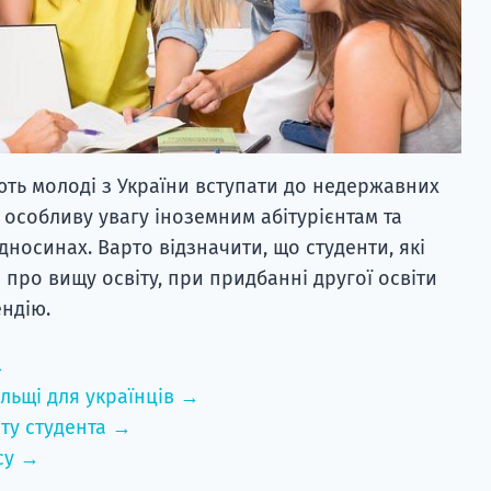
ть молоді з України вступати до недержавних
ь особливу увагу іноземним абітурієнтам та
дносинах. Варто відзначити, що студенти, які
про вищу освіту, при придбанні другої освіти
ндію.
→
льщі для українців →
ту студента →
су →