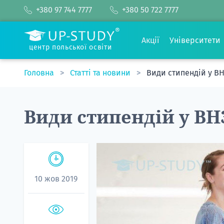
+380 97 744 7777
+380 50 722 7777
Акції
Університети
центр польської освіти
Головна
Статті та новини
Види стипендій у В
Види стипендій у В
10 жов 2019