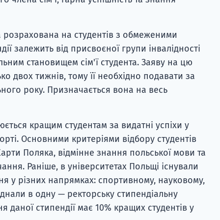
на розрахована на студентів з обмеженими
ії залежить від присвоєної групи інвалідності
льним становищем сім'ї студента. Заяву на цю
о двох тижнів, тому її необхідно подавати за
ьного року. Призначається вона на весь
юється кращим студентам за видатні успіхи у
спорті. Основними критеріями відбору студентів
арти Поляка, відмінне знання польської мови та
ання. Раніше, в університетах Польщі існували
ня у різних напрямках: спортивному, науковому,
єднали в одну — ректорську стипендіальну
я даної стипендії має 10% кращих студентів у