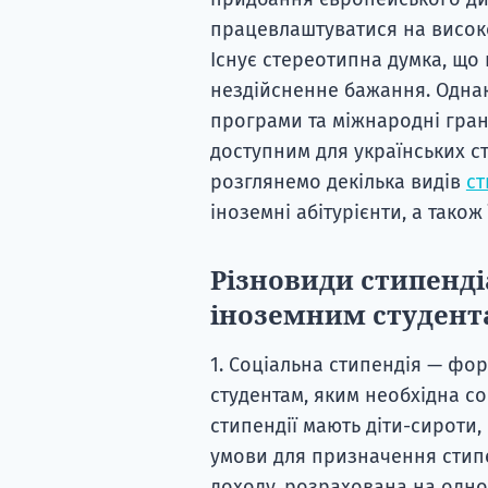
працевлаштуватися на високо
Існує стереотипна думка, що
нездійсненне бажання. Однак
програми та міжнародні грант
доступним для українських сту
розглянемо декілька видів
ст
іноземні абітурієнти, а також
Різновиди стипенд
іноземним студент
1. Соціальна стипендія — фо
студентам, яким необхідна с
стипендії мають діти-сироти,
умови для призначення стип
доходу, розрахована на одног