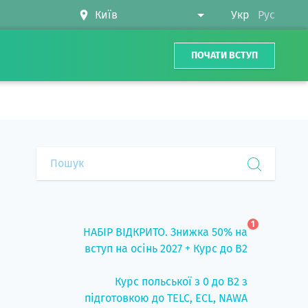
Укр
Рус
ПОЧАТИ ВСТУП
1
НАБІР ВІДКРИТО. Знижка 50% на
вступ на осінь 2027 + Курс до B2
Курс польської з 0 до B2 з
підготовкою до TELC, ECL, NAWA