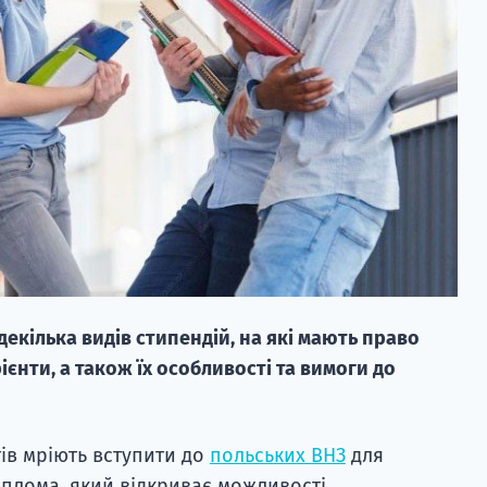
декілька видів стипендій, на які мають право
ієнти, а також їх особливості та вимоги до
тів мріють вступити до
польських ВНЗ
для
плома, який відкриває можливості