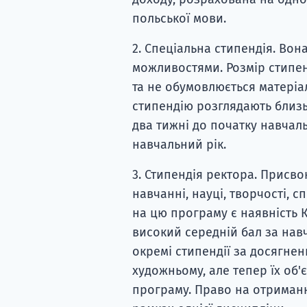
польської мови.
2. Спеціальна стипендія. Во
можливостями. Розмір стипенд
та не обумовлюється матеріа
стипендію розглядають близьк
два тижні до початку навчал
навчальний рік.
3. Стипендія ректора. Присво
навчанні, науці, творчості, 
на цю програму є наявність К
високий середній бал за навч
окремі стипендії за досягнен
художньому, але тепер їх об'
програму. Право на отриманн