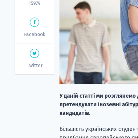
15979
Facebook
Twitter
У даній статті ми розглянемо 
претендувати іноземні абітур
кандидатів.
Більшість українських студен
придбання європейського ди