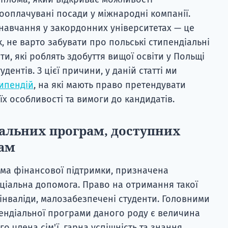
оплачувані посади у міжнародні компанії.
 навчання у закордонних університетах — це
, не варто забувати про польські стипендіальні
и, які роблять здобуття вищої освіти у Польщі
дентів. З цієї причини, у даній статті ми
ипендій
, на які мають право претендувати
 їх особливості та вимоги до кандидатів.
іальних програм, доступних
ам
рма фінансової підтримки, призначена
оціальна допомога. Право на отримання такої
 інваліди, малозабезпечені студенти. Головними
ендіальної програми даного роду є величина
о члена сім'ї, гарна успішність та знання