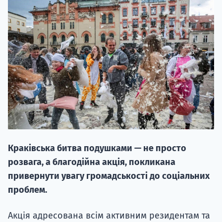
НАБІР ВІД
вступ на о
Курс
підготовк
Краківська битва подушками — не просто
П
розвага, а благодійна акція, покликана
привернути увагу громадськості до соціальних
Супро
проблем.
Акція адресована всім активним резидентам та