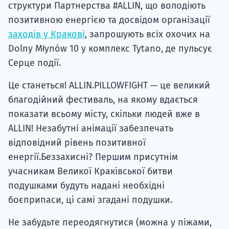
структури Партнерства #ALLIN, що володіють
позитивною енергією та досвідом організації
заходів у Кракові
, запрошують всіх охочих на
Dolny Młynów 10 у комплекс Tytano, де пульсує
Серце події.
Це станеться! ALLIN.PILLOWFIGHT — це великий
благодійний фестиваль, на якому вдається
показати всьому місту, скільки людей вже в
ALLIN! Незабутні анімації забезпечать
відповідний рівень позитивної
енергії.Беззахисні? Першим присутнім
учасникам Великої Краківської битви
подушками будуть надані необхідні
боєприпаси, ці самі згадані подушки.
Не забудьте переодягнутися (можна у піжами,