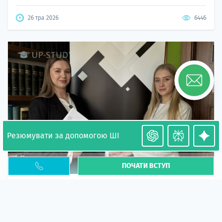
26 тра 2026
6446
Резюмувати за допомогою ШІ
ПОЧАТИ ВСТУП
Необхідність легалізації у Польщі. Закінчення
PESEL UKR
Стаття