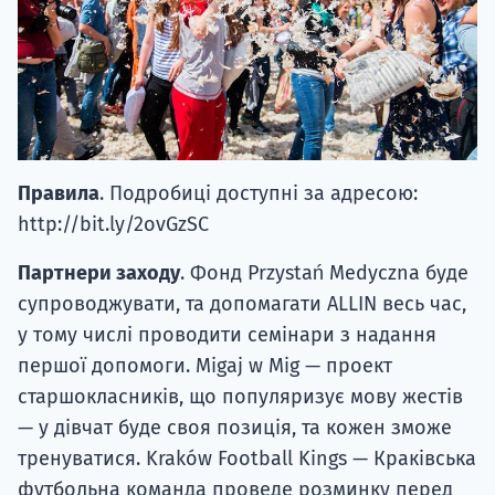
Правила
. Подробиці доступні за адресою:
http://bit.ly/2ovGzSC
Партнери заходу
. Фонд Przystań Medyczna буде
супроводжувати, та допомагати ALLIN весь час,
у тому числі проводити семінари з надання
першої допомоги. Migaj w Mig — проект
старшокласників, що популяризує мову жестів
— у дівчат буде своя позиція, та кожен зможе
тренуватися. Kraków Football Kings — Краківська
футбольна команда проведе розминку перед