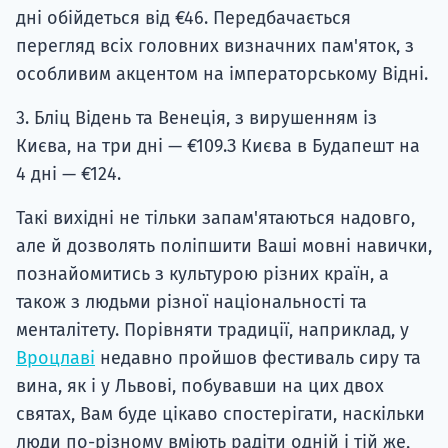
дні обійдеться від €46. Передбачається
перегляд всіх головних визначних пам'яток, з
особливим акцентом на імператорському Відні.
3. Бліц Відень та Венеція, з вирушенням із
Києва, на три дні — €109.З Києва в Будапешт на
4 дні — €124.
Такі вихідні не тільки запам'ятаються надовго,
але й дозволять поліпшити Ваші мовні навички,
познайомитись з культурою різних країн, а
також з людьми різної національності та
менталітету. Порівняти традиції, наприклад, у
Вроцлаві
недавно пройшов фестиваль сиру та
вина, як і у Львові, побувавши на цих двох
святах, Вам буде цікаво спостерігати, наскільки
люди по-різному вміють радіти одній і тій же,