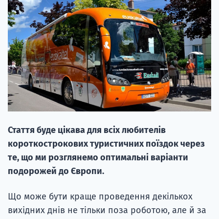
20.09
"Навчання 
НАБІР ВІД
Стаття буде цікава для всіх любителів
вступ на о
короткострокових туристичних поїздок через
Курс
те, що ми розглянемо оптимальні варіанти
підготовк
подорожей до Європи.
П
Що може бути краще проведення декількох
вихідних днів не тільки поза роботою, але й за
Супро