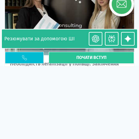
Резюмувати за допомогою ШІ
ПОЧАТИ ВСТУП
Необхідність легалізації у Польщі. Закінчення
PESEL UKR
Стаття
У 2026 році почастішали випадки депортації
українців через проблеми з легальним статусом....
10 кві 2026
5669