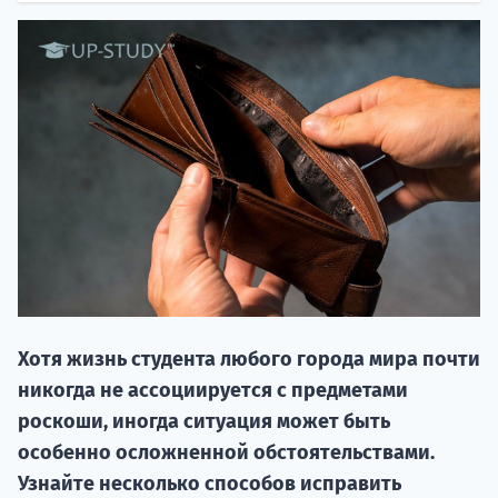
НАБІР ВІД
вступ на о
Курс
підготовк
Хотя жизнь студента любого города мира почти
П
никогда не ассоциируется с предметами
роскоши, иногда ситуация может быть
Супро
особенно осложненной обстоятельствами.
Узнайте несколько способов исправить