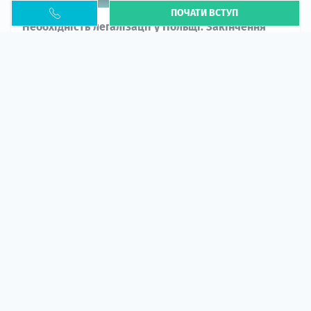
ПОЧАТИ ВСТУП
Необхідність легалізації у Польщі. Закінчення
PESEL UKR
Стаття
У 2026 році почастішали випадки депортації
українців через проблеми з легальним статусом....
10 кві 2026
5663
центр польської освіти
ГІД СТУДЕНТА