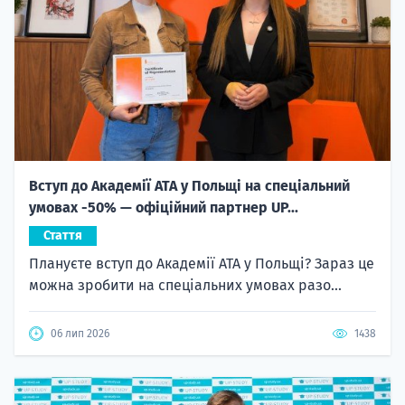
Вступ до Академії ATA у Польщі на спеціальний
умовах -50% — офіційний партнер UP...
Стаття
Плануєте вступ до Академії ATA у Польщі? Зараз це
можна зробити на спеціальних умовах разо...
06 лип 2026
1438