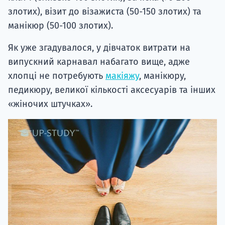
злотих), візит до візажиста (50-150 злотих) та
манікюр (50-100 злотих).
Як уже згадувалося, у дівчаток витрати на
випускний карнавал набагато вище, адже
хлопці не потребують
макіяжу
, манікюру,
педикюру, великої кількості аксесуарів та інших
«жіночих штучках».