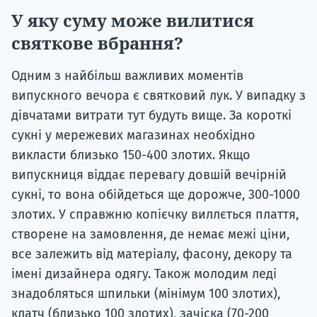
У яку суму може вилитися
святкове вбрання?
Одним з найбільш важливих моментів
випускного вечора є святковий лук. У випадку з
дівчатами витрати тут будуть вище. За короткі
сукні у мережевих магазинах необхідно
викласти близько 150-400 злотих. Якщо
випускниця віддає перевагу довшій вечірній
сукні, то вона обійдеться ще дорожче, 300-1000
злотих. У справжню копієчку виллється плаття,
створене на замовлення, де немає межі ціни,
все залежить від матеріалу, фасону, декору та
імені дизайнера одягу. Також молодим леді
знадобляться шпильки (мінімум 100 злотих),
клатч (близько 100 злотих), зачіска (70-200