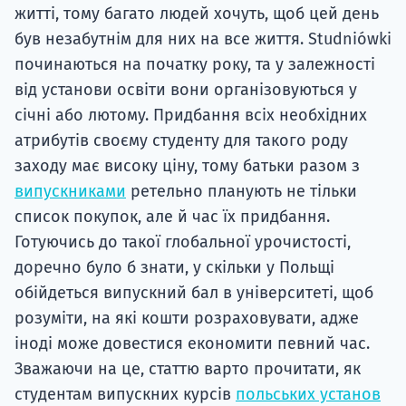
житті, тому багато людей хочуть, щоб цей день
був незабутнім для них на все життя. Studniówki
починаються на початку року, та у залежності
від установи освіти вони організовуються у
січні або лютому. Придбання всіх необхідних
атрибутів своєму студенту для такого роду
заходу має високу ціну, тому батьки разом з
випускниками
ретельно планують не тільки
список покупок, але й час їх придбання.
Готуючись до такої глобальної урочистості,
доречно було б знати, у скільки у Польщі
обійдеться випускний бал в університеті, щоб
розуміти, на які кошти розраховувати, адже
іноді може довестися економити певний час.
Зважаючи на це, статтю варто прочитати, як
студентам випускних курсів
польських установ