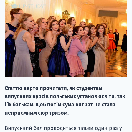
НАБІР ВІД
вступ на о
Курс
підготовк
Статтю варто прочитати, як студентам
П
випускних курсів польських установ освіти, так
і їх батькам, щоб потім сума витрат не стала
Супро
неприємним сюрпризом.
Випускний бал проводиться тільки один раз у