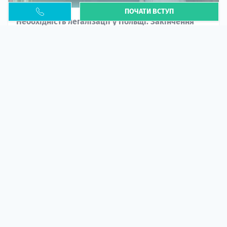
ПОЧАТИ ВСТУП
Необхідність легалізації у Польщі. Закінчення
PESEL UKR
Стаття
У 2026 році почастішали випадки депортації
українців через проблеми з легальним статусом....
10 кві 2026
5666
центр польської освіти