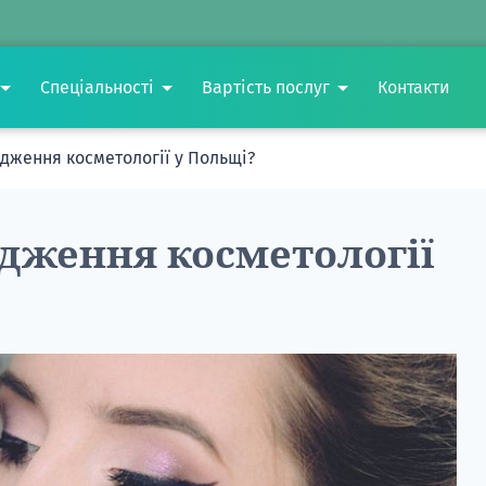
Спеціальності
Вартість послуг
Контакти
дження косметології у Польщі?
ідження косметології