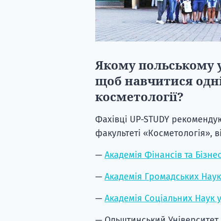
Якому польському у
щоб навчитися одні
косметології?
Фахівці UP-STUDY рекомендую
факультеті «Косметологія», в
—
Академія Фінансів та Бізне
—
Академія Громадських Наук
—
Академія Соціальних Наук у
— Ольштинський Університет