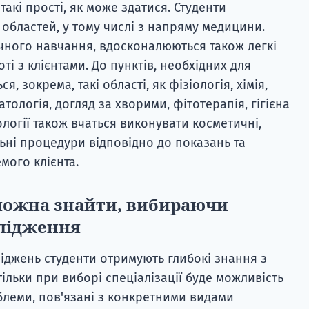
такі прості, як може здатися. Студенти
 областей, у тому числі з напряму медицини.
чного навчання, вдосконалюються також легкі
ті з клієнтами. До пунктів, необхідних для
, зокрема, такі області, як фізіологія, хімія,
тологія, догляд за хворими, фітотерапія, гігієна
ології також вчаться виконувати косметичні,
ні процедури відповідно до показань та
мого клієнта.
 можна знайти, вибираючи
слідження
ліджень студенти отримують глибокі знання з
ільки при виборі спеціалізації буде можливість
блеми, пов'язані з конкретними видами