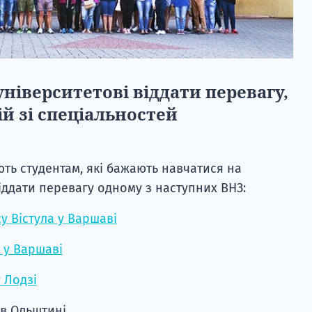
ніверситетові віддати перевагу,
й зі спеціальностей
ть студентам, які бажають навчатися на
іддати перевагу одному з наступних ВНЗ:
су Вістула у Варшаві
 у Варшаві
 Лодзі
 в Ольштині