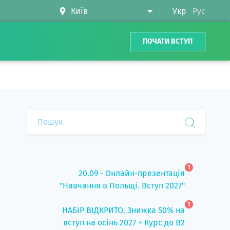
Укр
Рус
ПОЧАТИ ВСТУП
1
20.09 - Онлайн-презентація
"Навчання в Польщі. Вступ 2027"
1
НАБІР ВІДКРИТО. Знижка 50% на
вступ на осінь 2027 + Курс до B2