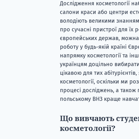
Дослідження косметології наб
салони краси або центри ест
володіють великими знаннями
про сучасні пристрої для їх 
європейських держав, можна 
роботу у будь-якій країні Єв
напрямку косметології та інш
українцям доцільно вибирати
цікавою для тих абітурієнтів
косметології, оскільки ми ро
процесі досліджень, а також
польському ВНЗ краще навча
Що вивчають студен
косметології?