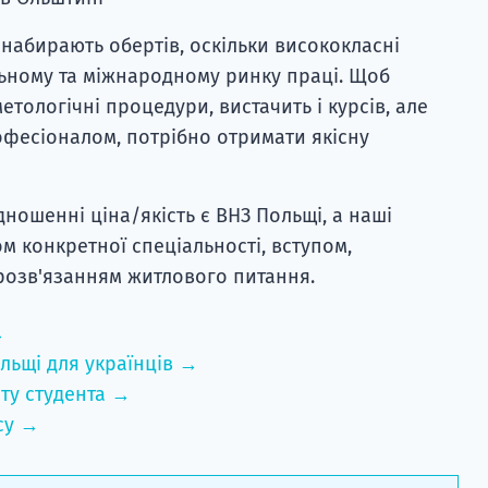
 набирають обертів, оскільки висококласні
льному та міжнародному ринку праці. Щоб
тологічні процедури, вистачить і курсів, але
офесіоналом, потрібно отримати якісну
дношенні ціна/якість є ВНЗ Польщі, а наші
м конкретної спеціальності, вступом,
розв'язанням житлового питання.
→
льщі для українців →
ту студента →
су →