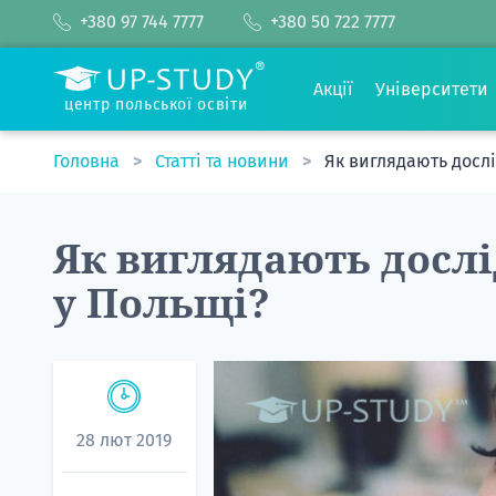
+380 97 744 7777
+380 50 722 7777
Акції
Університети
центр польської освіти
Головна
Статті та новини
Як виглядають дослі
Як виглядають досл
у Польщі?
28 лют 2019