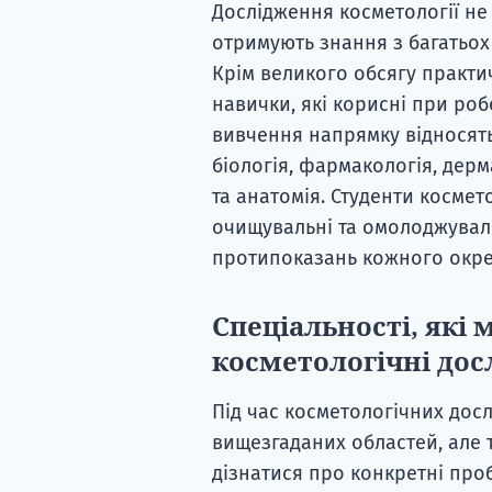
Дослідження косметології не 
отримують знання з багатьох
Крім великого обсягу практи
навички, які корисні при робо
вивчення напрямку відносяться
біологія, фармакологія, дерма
та анатомія. Студенти космет
очищувальні та омолоджуваль
протипоказань кожного окре
Спеціальності, які
косметологічні до
Під час косметологічних дос
вищезгаданих областей, але т
дізнатися про конкретні про