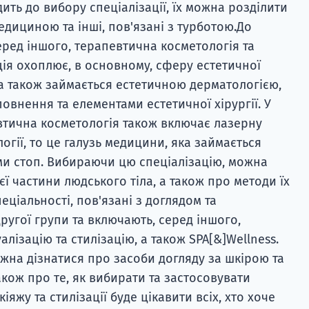
ить до вибору спеціалізації, їх можна розділити
 медициною та інші, пов'язані з турботою.До
еред іншого, терапевтична косметологія та
ція охоплює, в основному, сферу естетичної
на також займається естетичною дерматологією,
овнення та елементами естетичної хірургії. У
втична косметологія також включає лазерну
огії, то це галузь медицини, яка займається
и стоп. Вибираючи цю спеціалізацію, можна
єї частини людського тіла, а також про методи їх
еціальності, пов'язані з доглядом та
ругої групи та включають, серед іншого,
лізацію та стилізацію, а також SPA[&]Wellness.
на дізнатися про засоби догляду за шкірою та
кож про те, як вибирати та застосовувати
іяжу та стилізації буде цікавити всіх, хто хоче