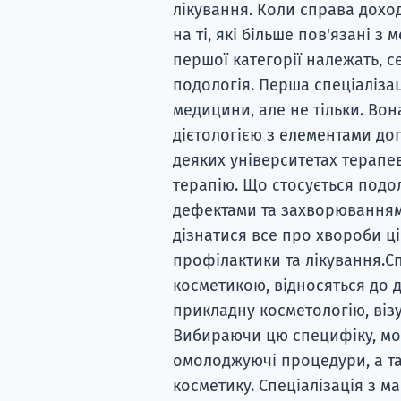
лікування. Коли справа доход
на ті, які більше пов'язані з
першої категорії належать, с
подологія. Перша спеціаліза
медицини, але не тільки. Во
дієтологією з елементами доп
деяких університетах терапе
терапію. Що стосується подол
дефектами та захворюванням
дізнатися все про хвороби ці
профілактики та лікування.Сп
косметикою, відносяться до д
прикладну косметологію, візуа
Вибираючи цю специфіку, мож
омолоджуючі процедури, а та
косметику. Спеціалізація з мак