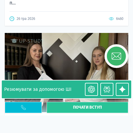
п...
26 тра 2026
6460
Резюмувати за допомогою ШІ
ПОЧАТИ ВСТУП
Необхідність легалізації у Польщі. Закінчення
PESEL UKR