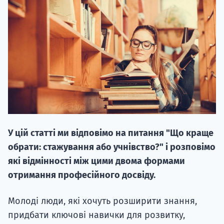
20.09
"Навчання 
НАБІР ВІД
У цій статті ми відповімо на питання "Що краще
вступ на о
обрати: стажування або учнівство?" і розповімо
Курс
які відмінності між цими двома формами
підготовк
отримання професійного досвіду.
П
Молоді люди, які хочуть розширити знання,
придбати ключові навички для розвитку,
Супро