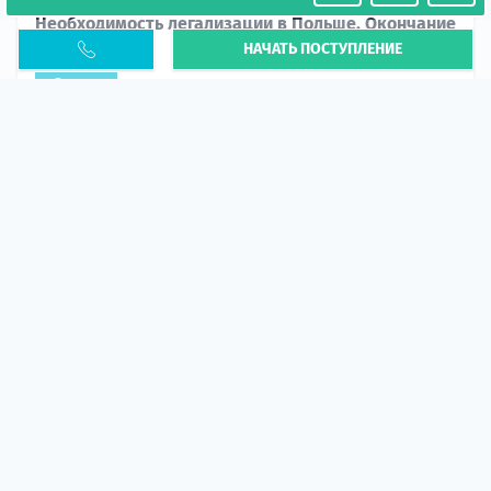
Необходимость легализации в Польше. Окончание
НАЧАТЬ ПОСТУПЛЕНИЕ
PESEL UKR
Статья
В 2026 году участились случаи депортации
украинцев из-за проблем с легальным статусом.
Поэ...
10 апр 2026
5673
центр польского образования