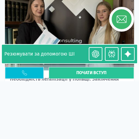
Резюмувати за допомогою ШІ
ПОЧАТИ ВСТУП
Необхідність легалізації у Польщі. Закінчення
PESEL UKR
Стаття
У 2026 році почастішали випадки депортації
українців через проблеми з легальним статусом....
10 кві 2026
5673