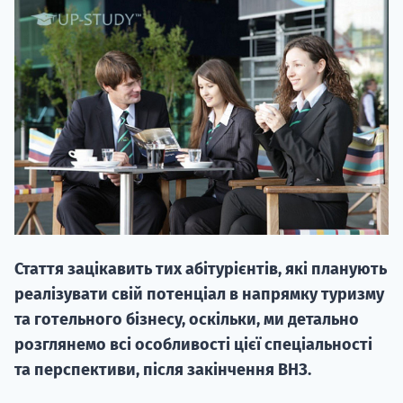
20.09
"Навчання 
НАБІР ВІД
вступ на о
Стаття зацікавить тих абітурієнтів, які планують
Курс
реалізувати свій потенціал в напрямку туризму
підготовк
та готельного бізнесу, оскільки, ми детально
розглянемо всі особливості цієї спеціальності
П
та перспективи, після закінчення ВНЗ.
Супро