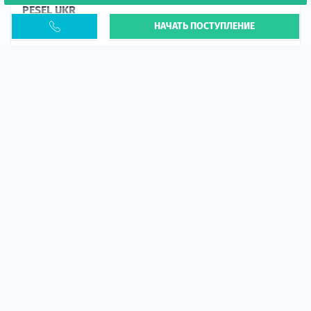
PESEL UKR
НАЧАТЬ ПОСТУПЛЕНИЕ
Статья
В 2026 году участились случаи депортации
украинцев из-за проблем с легальным статусом.
Поэ...
10 апр 2026
5667
центр польского образования
ГИД СТУДЕНТА