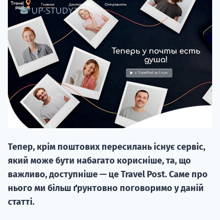
НАБІР ВІД
вступ на о
Курс
підготовк
Тепер, крім поштових пересилань існує сервіс,
П
який може бути набагато корисніше, та, що
важливо, доступніше — це Travel Post. Саме про
Супро
нього ми більш ґрунтовно поговоримо у даній
статті.