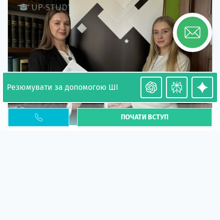
Резюмувати за допомогою ШІ
ПОЧАТИ ВСТУП
Необхідність легалізації у Польщі. Закінчення
PESEL UKR
Стаття
У 2026 році почастішали випадки депортації
українців через проблеми з легальним статусом....
10 кві 2026
5663