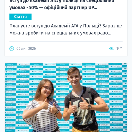
Вступ до Академії ATA у Польщі на спеціальний
умовах -50% — офіційний партнер UP...
Стаття
Плануєте вступ до Академії ATA у Польщі? Зараз це
можна зробити на спеціальних умовах разо...
06 лип 2026
1441