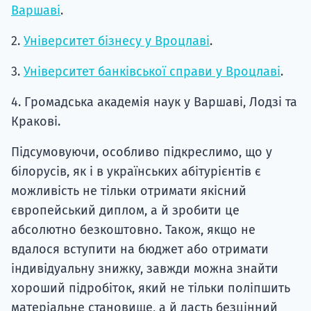
Варшаві
.
2.
Університет бізнесу у Вроцлаві
.
3.
Університет банківської справи у Вроцлаві
.
4. Громадська академія наук у Варшаві, Лодзі та
Кракові.
Підсумовуючи, особливо підкреслимо, що у
білорусів, як і в українських абітурієнтів є
можливість не тільки отримати якісний
європейський диплом, а й зробити це
абсолютно безкоштовно. Також, якщо не
вдалося вступити на бюджет або отримати
індивідуальну знижку, завжди можна знайти
хороший підробіток, який не тільки поліпшить
матеріальне становище, а й дасть безцінний