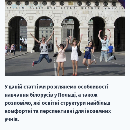
20.09
"Навчання 
НАБІР ВІД
вступ на о
У даній статті ми розглянемо особливості
Курс
навчання білорусів у Польщі, а також
підготовк
розповімо, які освітні структури найбільш
комфортні та перспективні для іноземних
П
учнів.
Супро