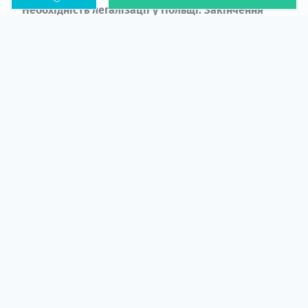
Необхідність легалізації у Польщі. Закінчення
PESEL UKR
Стаття
У 2026 році почастішали випадки депортації
українців через проблеми з легальним статусом....
10 кві 2026
5666
центр польської освіти
ГІД СТУДЕНТА