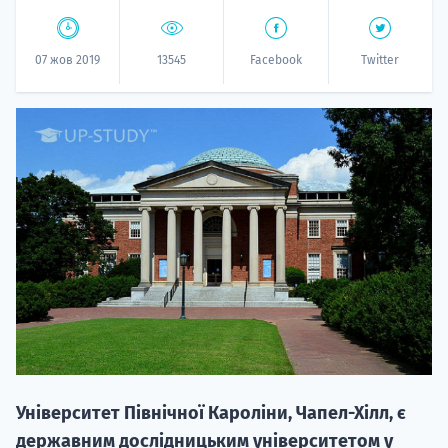
07 жов 2019
13545
Facebook
Twitter
НАБІР ВІД
вступ на о
Курс
підготовк
П
Університет Північної Кароліни, Чапел-Хілл, є
Супро
державним дослідницьким університетом у