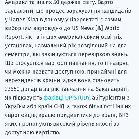
Америки та інших 50 держав світу. Варто
зауважити, що процес зарахування кандидатів
у Чапел-Хілл в даному університеті є самим
виборчим відповідно до US News [&] World
Report. Як і в інших американський освітніх
установах, навчальний рік розділений на два
семестри, які закінчуються перевіркою знань.
Що стосується вартості навчання, то її навряд
чи можна назвати доступною, принаймні для
нерезидентів країни, адже вона становить
33650 доларів за рік навчання на бакалавраті.
Як підказують
фахівці UP-STUDY
, абітурієнтам з
України або країн СНД, а також більшості інших
європейців, краще придивитися до країн, ВНЗ
яких пропонують високий рівень якості за
доступною вартістю.