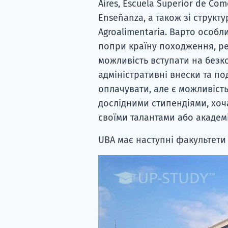
Aires, Escuela Superior de Come
Enseñanza, а також зі структ
Agroalimentaria. Варто особл
попри країну походження, рел
можливість вступати на безк
адміністративні внески та п
оплачувати, але є можливість
дослідними стипендіями, хоча
своїми талантами або академ
UBA має наступні факультети 