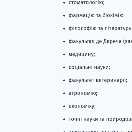
стоматологію;
фармацію та біохімію;
філософію та літературу
факультад де Дереча (за
медицину;
соціальні науки;
факультет ветеринарії;
агрономію;
економіку;
точні науки та природоз
архітектуру, дизайн та у