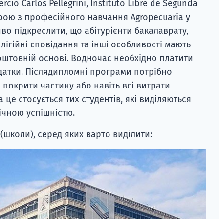
rcio Carlos Pellegrini, Instituto Libre de Segunda
урою з професійного навчання Agropecuaria y
иво підкреслити, що абітурієнти бакалаврату,
ігійні сповідання та інші особливості мають
оштовній основі. Водночас необхідно платити
одатки. Післядипломні програми потрібно
 покрити частину або навіть всі витрати
 це стосується тих студентів, які виділяються
ічною успішністю.
(школи), серед яких варто виділити: