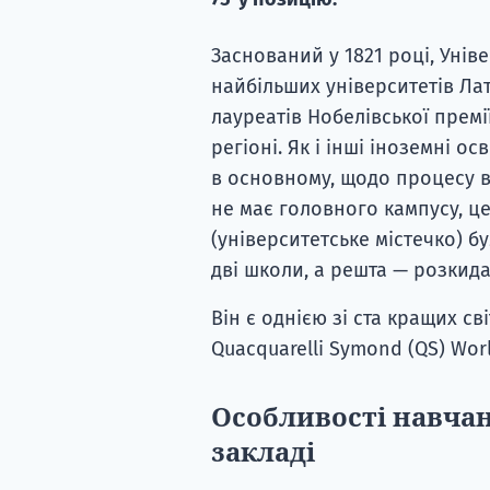
Заснований у 1821 році, Унів
найбільших університетів Ла
лауреатів Нобелівської премії
регіоні. Як і інші іноземні ос
в основному, щодо процесу в
не має головного кампусу, це
(університетське містечко) бу
дві школи, а решта — розкида
Він є однією зі ста кращих св
Quacquarelli Symond (QS) Worl
Особливості навча
закладі