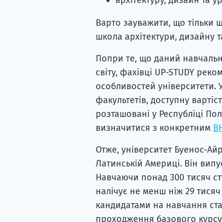
Варто зауважити, що тільки 
школа архітектури, дизайну та
Попри те, що даний навчальн
світу, фахівці UP-STUDY реко
особливостей університети. У
факультетів, доступну вартіс
розташовані у Республіці По
визначитися з конкретним
В
Отже, університет Буенос-Ай
Латинській Америці. Він випу
Навчаючи понад 300 тисяч ст
налічує не менш ніж 29 тисяч
кандидатами на навчання стан
проходження базового курсу,