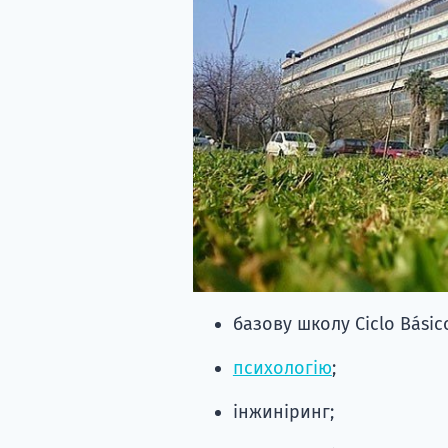
базову школу Ciclo Bási
психологію
;
інжиніринг;