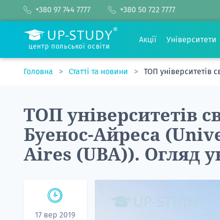
+380 97 744 7777
+380 50 722 7777
Акції
Університети
центр польської освіти
Головна
Статті та новини
ТОП університетів св
ТОП університетів св
Буенос-Айреса (Univ
Aires (UBA)). Огляд 
17 вер 2019