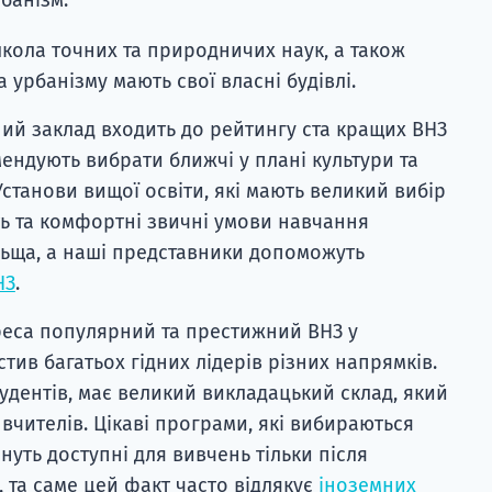
школа точних та природничих наук, а також
 урбанізму мають свої власні будівлі.
ий заклад входить до рейтингу ста кращих ВНЗ
мендують вибрати ближчі у плані культури та
станови вищої освіти, які мають великий вибір
ть та комфортні звичні умови навчання
льща, а наші представники допоможуть
НЗ
.
реса популярний та престижний ВНЗ у
стив багатьох гідних лідерів різних напрямків.
удентів, має великий викладацький склад, який
 вчителів. Цікаві програми, які вибираються
уть доступні для вивчень тільки після
 та саме цей факт часто відлякує
іноземних