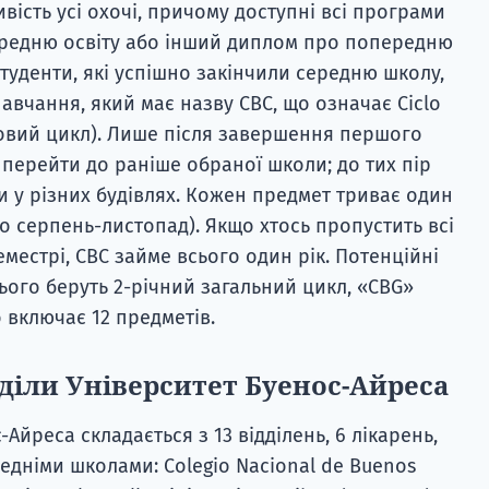
ість усі охочі, причому доступні всі програми
ередню освіту або інший диплом про попередню
 студенти, які успішно закінчили середню школу,
авчання, який має назву CBC, що означає Ciclo
овий цикл). Лише після завершення першого
 перейти до раніше обраної школи; до тих пір
и у різних будівлях. Кожен предмет триває один
о серпень-листопад). Якщо хтось пропустить всі
еместрі, CBC займе всього один рік. Потенційні
ього беруть 2-річний загальний цикл, «CBG»
 включає 12 предметів.
зділи Університет Буенос-Айреса
Айреса складається з 13 відділень, 6 лікарень,
ередніми школами: Colegio Nacional de Buenos