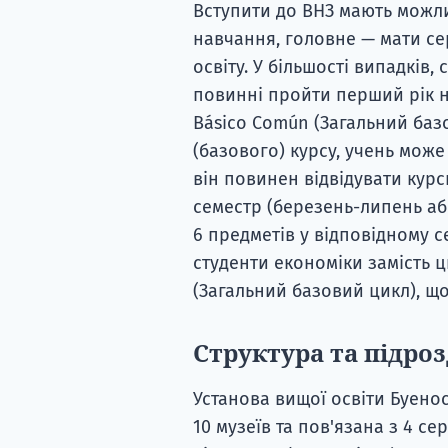
Вступити до ВНЗ мають можлив
навчання, головне — мати с
освіту. У більшості випадків,
повинні пройти перший рік н
Básico Común (Загальний баз
(базового) курсу, учень може
він повинен відвідувати курс
семестр (березень-липень аб
6 предметів у відповідному с
студенти економіки замість ц
(Загальний базовий цикл), що
Структура та підро
Установа вищої освіти Буенос-
10 музеїв та пов'язана з 4 с