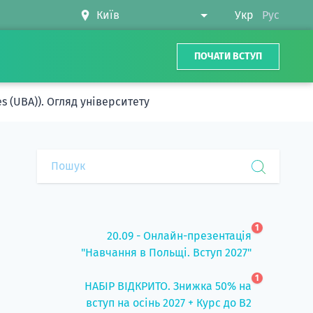
Укр
Рус
ПОЧАТИ ВСТУП
s (UBA)). Огляд університету
1
20.09 - Онлайн-презентація
"Навчання в Польщі. Вступ 2027"
1
НАБІР ВІДКРИТО. Знижка 50% на
вступ на осінь 2027 + Курс до B2