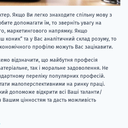
ктер. Якщо Ви легко знаходите спільну мову з
бите допомагати їм, то зверніть увагу на
го, маркетингового напрямку. Якщо
ш коник” та у Вас аналітичний склад розуму, то
економічного профілю можуть Вас зацікавити.
жемо відзначити, що майбутня професія
атеріальне, так і моральне задоволення. Не
ндартному переліку популярних професій.
стати малоперспективними на ринку праці.
який допоможе відкрити всі Ваші таланти/
ч Вашим цінностям та дасть можливість
→