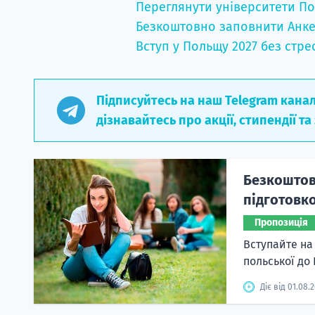
Переглянути університети По
Безкоштовно заповнити Анке
Вступ у Польщу 2027 без стре
Підписуйтесь на наш Telegram кана
дізнавайтесь про акції, стипендії та
Безкоштовн
підготовко
Пропозиція
Вступайте на
польської до
Діє від 01.08.