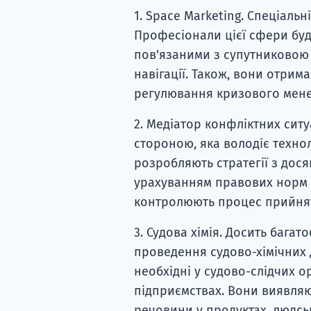
1. Space Marketing. Спеціаль
Професіонали цієї сфери буд
пов'язаними з супутниковою
навігації. Також, вони отри
регулювання кризового мен
2. Медіатор конфліктних ситу
стороною, яка володіє техно
розробляють стратегії з дося
урахуванням правових норм т
контролюють процес прийнятт
3. Судова хімія. Досить бага
проведення судово-хімічних 
необхідні у судово-слідчих 
підприємствах. Вони виявляю
речовини у продуктах, людськ