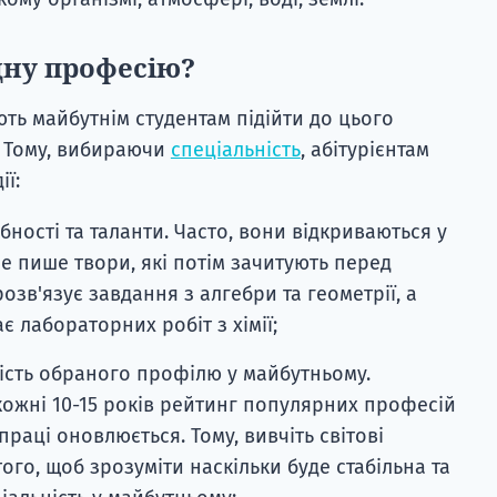
дну професію?
ть майбутнім студентам підійти до цього
. Тому, вибираючи
спеціальність
, абітурієнтам
ії:
бності та таланти. Часто, вони відкриваються у
е пише твори, які потім зачитують перед
розв'язує завдання з алгебри та геометрії, а
є лабораторних робіт з хімії;
ість обраного профілю у майбутньому.
 кожні 10-15 років рейтинг популярних професій
раці оновлюється. Тому, вивчіть світові
ого, щоб зрозуміти наскільки буде стабільна та