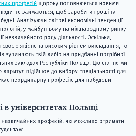
існих професій
щороку поповнюється новими
 люди не займаються, щоб заробити гроші та
будні. Аналізуючи світові економічні тенденції
хнологій, у майбутньому на міжнародному ринку
ії незвичайного роду діяльності. Оскільки,
я своєю якістю та високим рівнем викладання, то
тів зупиняють свій вибір на придбанні потрібної
льних закладах Республіки Польща. Цю статтю ми
о впритул підійшов до вибору спеціальності для
шукає неординарну професію для побудови
ті в університетах Польщі
у незвичайних професій, які можливо отримати
удентам: