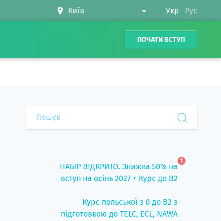
Укр
Рус
ПОЧАТИ ВСТУП
1
НАБІР ВІДКРИТО. Знижка 50% на
вступ на осінь 2027 + Курс до B2
Курс польської з 0 до B2 з
підготовкою до TELC, ECL, NAWA