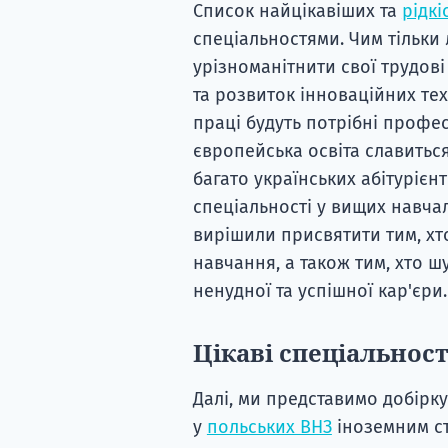
Список найцікавіших та
рідк
спеціальностями. Чим тільки
урізноманітнити свої трудові 
та розвиток інноваційних те
праці будуть потрібні профес
європейська освіта славитьс
багато українських абітурієн
спеціальності у вищих навча
вирішили присвятити тим, хт
навчання, а також тим, хто 
ненудної та успішної кар'єри.
Цікаві спеціальнос
Далі, ми представимо добірк
у
польських ВНЗ
іноземним ст