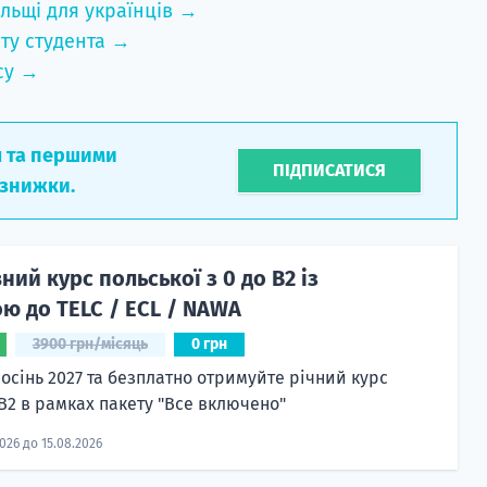
льщі для українців →
ту студента →
су →
л та першими
ПІДПИСАТИСЯ
 знижки.
ий курс польської з 0 до B2 із
ю до TELC / ECL / NAWA
3900 грн/місяць
0 грн
 осінь 2027 та безплатно отримуйте річний курс
 B2 в рамках пакету "Все включено"
2026 до 15.08.2026