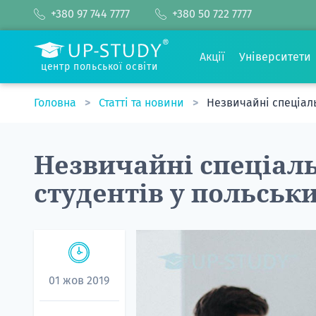
+380 97 744 7777
+380 50 722 7777
Акції
Університети
центр польської освіти
Головна
Статті та новини
Незвичайні спеціаль
Незвичайні спеціаль
студентів у польськ
01 жов 2019