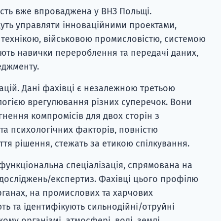
ність вже впроваджена у ВНЗ Польщі.
уть управляти інноваційними проектами,
 технікою, військовою промисловістю, системою
мають навички перероблення та передачі даних,
еджменту.
ацій. Дані фахівці є незалежною третьою
логією врегулювання різних суперечок. Вони
гнення компромісів для двох сторін з
а психологічних факторів, повністю
я рішення, стежать за етикою спілкування.
тофункціональна спеціалізація, спрямована на
досліджень/експертиз. Фахівці цього профілю
органах, на промислових та харчових
ть та ідентифікують сильнодійні/отруйні
ому організмі, атмосфері, воді, землі.