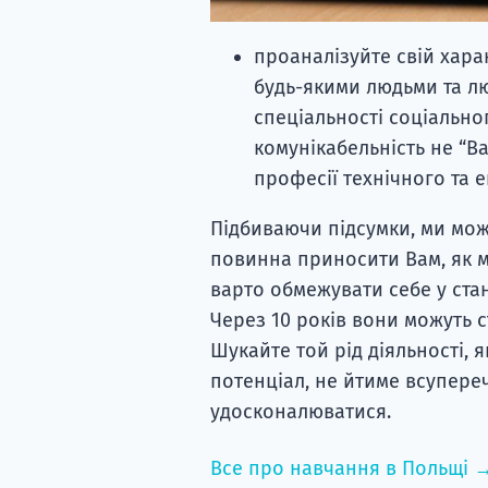
проаналізуйте свій хара
будь-якими людьми та лю
спеціальності соціально
комунікабельність не “Ва
професії технічного та 
Підбиваючи підсумки, ми мо
повинна приносити Вам, як м
варто обмежувати себе у ста
Через 10 років вони можуть 
Шукайте той рід діяльності, 
потенціал, не йтиме всупере
удосконалюватися.
Все про навчання в Польщі 