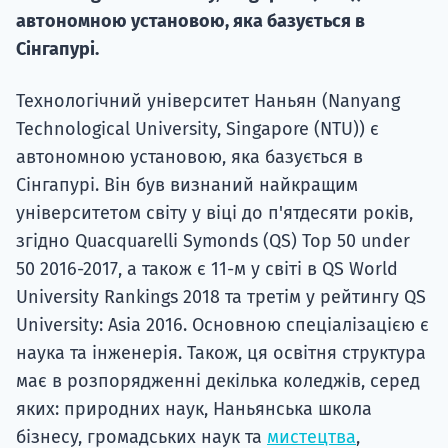
автономною установою, яка базується в
Супро
Сінгапурі.
Технологічний університет Наньян (Nanyang
Technological University, Singapore (NTU)) є
автономною установою, яка базується в
Сінгапурі. Він був визнаний найкращим
університетом світу у віці до п'ятдесяти років,
згідно Quacquarelli Symonds (QS) Top 50 under
50 2016-2017, а також є 11-м у світі в QS World
University Rankings 2018 та третім у рейтингу QS
University: Asia 2016. Основною спеціалізацією є
наука та інженерія. Також, ця освітня структура
має в розпорядженні декілька коледжів, серед
яких: природних наук, Наньянська школа
бізнесу, громадських наук та
мистецтва
,