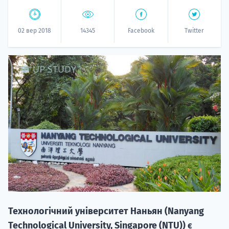
02 вер 2018
14345
Facebook
Twitter
20.09
"Навчання 
НАБІР ВІД
вступ на о
Курс
підготовк
Технологічний університет Наньян (Nanyang
П
Technological University, Singapore (NTU)) є