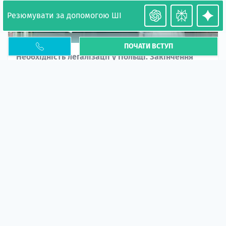
Резюмувати за допомогою ШІ
ПОЧАТИ ВСТУП
Необхідність легалізації у Польщі. Закінчення
PESEL UKR
Стаття
У 2026 році почастішали випадки депортації
українців через проблеми з легальним статусом....
10 кві 2026
5672
центр польської освіти