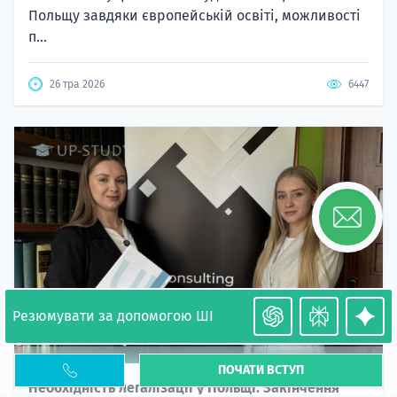
Польщу завдяки європейській освіті, можливості
п...
26 тра 2026
6447
Резюмувати за допомогою ШІ
ПОЧАТИ ВСТУП
Необхідність легалізації у Польщі. Закінчення