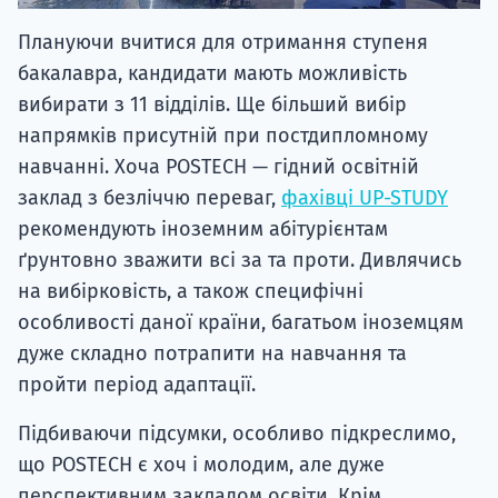
Плануючи вчитися для отримання ступеня
бакалавра, кандидати мають можливість
вибирати з 11 відділів. Ще більший вибір
напрямків присутній при постдипломному
навчанні. Хоча POSTECH — гідний освітній
заклад з безліччю переваг,
фахівці UP-STUDY
рекомендують іноземним абітурієнтам
ґрунтовно зважити всі за та проти. Дивлячись
на вибірковість, а також специфічні
особливості даної країни, багатьом іноземцям
дуже складно потрапити на навчання та
пройти період адаптації.
Підбиваючи підсумки, особливо підкреслимо,
що POSTECH є хоч і молодим, але дуже
перспективним закладом освіти. Крім