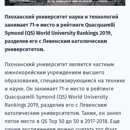
По
Подде
Пхоханский университет науки и технологий
занимает 71-е место в рейтинге Quacquarelli
Symond (QS) World University Rankings 2019,
разделив его с Левенским католическим
Ка
университетом.
Пхонанский университет является частным
южнокорейским учреждением высшего
образования, специализирующимся на технике
и науке. Он занимает 71-е место в рейтинге
Quacquarelli Symond (QS) World University
Rankings 2019, разделив его с Левенским
католическим университетом. Также, он занял
пятое место в QS Top 50 до 50 в 2017-2018. Еще
одним достижением можно считать тот факт,