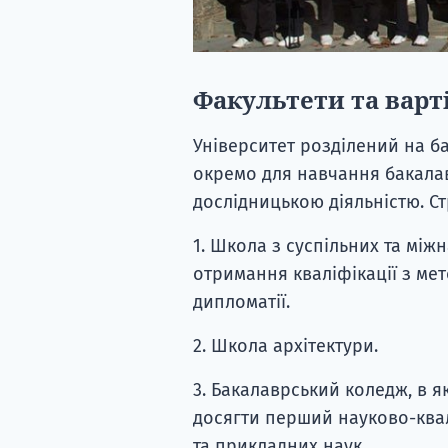
Факультети та варт
Університет розділений на ба
окремо для навчання бакала
дослідницькою діяльністю. С
1. Школа з суспільних та між
отримання кваліфікації з ме
дипломатії.
2. Школа архітектури.
3. Бакалаврський коледж, в я
досягти перший науково-квал
та прикладних наук.