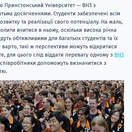
що Принстонський Університет — ВНЗ з
атьма досягненнями. Студенти забезпечені всім
озвитку та реалізації свого потенціалу. На жаль,
олити вчитися в ньому, оскільки висока річна
удуть обтяжливими для багатьох студентів та їх
е варто, такі ж перспективи можуть відкритися
е, для цього слід віддати перевагу одному з
ВНЗ
і співробітники допоможуть визначитися з
тю.