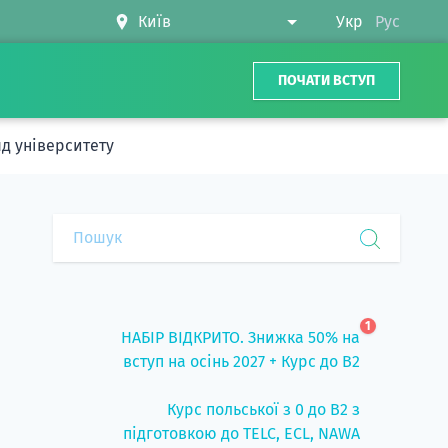
Укр
Рус
ПОЧАТИ ВСТУП
яд університету
1
НАБІР ВІДКРИТО. Знижка 50% на
вступ на осінь 2027 + Курс до B2
Курс польської з 0 до B2 з
підготовкою до TELC, ECL, NAWA