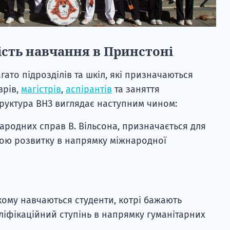
ість навчання в Принстоні
гато підрозділів та шкіл, які призначаються
врів,
магістрів
,
аспірантів
та заняття
труктура ВНЗ виглядає наступним чином:
народних справ В. Вільсона, призначається для
тою розвитку в напрямку міжнародної
кому навчаються студенти, котрі бажають
іфікаційний ступінь в напрямку гуманітарних