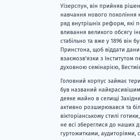
Уізерспун, він прийняв рішен
навчання нового покоління к
ряд внутрішніх реформ, які п
вливання великого обсягу інв
стабільно та вже у 1896 він 
Принстона, щоб віддати данину
взаємозв'язки з Інститутом 
духовною семінарією, Вестмін
Головний корпус займає терит
був названий найкрасивішим 
деяке майно в селищі Західни
активно розширювався та біл
вікторіанському стилі готики
не всі збереглися до наших д
гуртожитками, аудиторіями, 