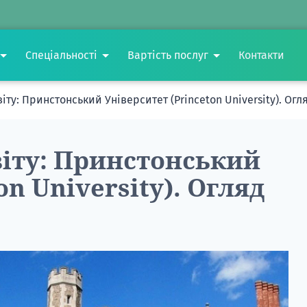
Спеціальності
Вартість послуг
Контакти
іту: Принстонський Університет (Princeton University). Огл
віту: Принстонський
on University). Огляд