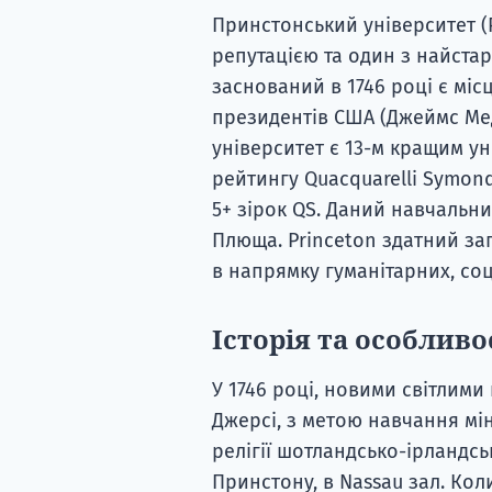
Принстонський університет (
репутацією та один з найстар
заснований в 1746 році є мі
президентів США (Джеймс Мед
університет є 13-м кращим ун
рейтингу Quacquarelli Symonds
5+ зірок QS. Даний навчальн
Плюща. Princeton здатний за
в напрямку гуманітарних, соц
Історія та особлив
У 1746 році, новими світлим
Джерсі, з метою навчання мін
релігії шотландсько-ірландськ
Принстону, в Nassau зал. Ко