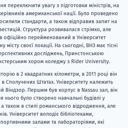
ня переключити увагу з підготовки міністрів, на
ерівників американської нації. Було проведено
осилили стандарти, а також відправив запит на
естицій. Структура розвивалася стрімко, але
був офіційно перейменований в Університет
 місту своєї локації. На сьогодні, ВНЗ має тісні
перспективних досліджень, Принстонською
стерським хором коледжу з Rider University.
орію в 2 квадратних кілометри, в 2011 році він
в Сполучених Штатах. Університету належить
й Віндзор. Першим був корпус в Nassau зал, він
я нього було створено навчальні будівлі у
, а також в стилі романського відродження, але
нів. Університет володіє бібліотеками,
спортивними залами та лабораторіями, які