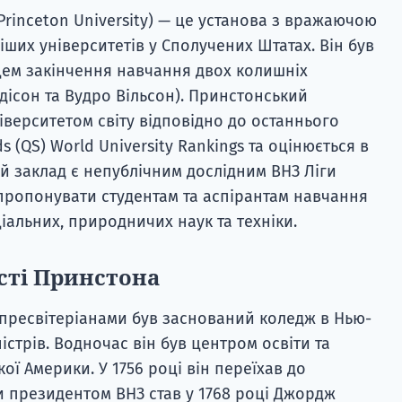
Princeton University) — це установа з вражаючою
іших університетів у Сполучених Штатах. Він був
сцем закінчення навчання двох колишніх
ісон та Вудро Вільсон). Принстонський
іверситетом світу відповідно до останнього
 (QS) World University Rankings та оцінюється в
ий заклад є непублічним дослідним ВНЗ Ліги
пропонувати студентам та аспірантам навчання
іальних, природничих наук та техніки.
ості Принстона
и пресвітеріанами був заснований коледж в Нью-
істрів. Водночас він був центром освіти та
ої Америки. У 1756 році він переїхав до
ли президентом ВНЗ став у 1768 році Джордж