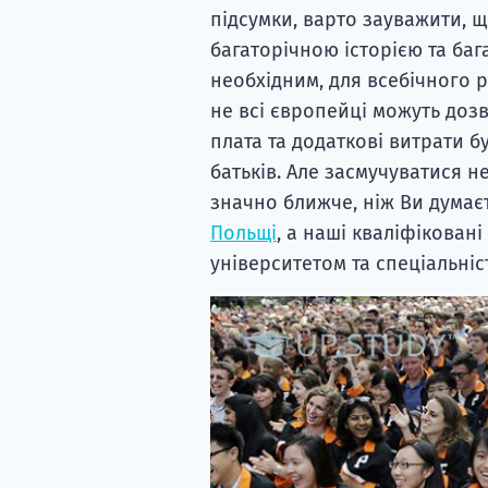
підсумки, варто зауважити, 
багаторічною історією та баг
необхідним, для всебічного р
не всі європейці можуть дозв
плата та додаткові витрати б
батьків. Але засмучуватися н
значно ближче, ніж Ви думаєт
Польщі
, а наші кваліфікован
університетом та спеціальніс