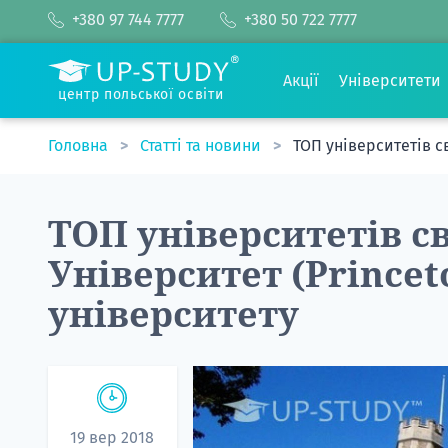
+380 97 744 7777
+380 50 722 7777
Акції
Університети
центр польської освіти
Головна
Статті та новини
ТОП університетів св
ТОП університетів с
Університет (Princet
університету
19 вер 2018