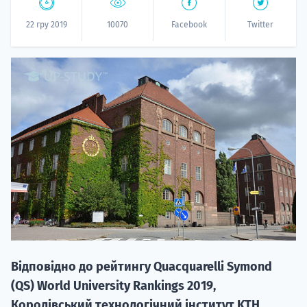
22 гру 2019
10070
Facebook
Twitter
НАБІР ВІД
вступ на о
Курс
підготовк
П
Відповідно до рейтингу Quacquarelli Symond
Супро
(QS) World University Rankings 2019,
Королівський технологічний інститут KTH