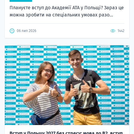
Плануєте вступ до Академії ATA у Польщі? Зараз це
можна зробити на спеціальних умовах разо...
06 лип 2026
1442
Вступ у Польщу 2027 без стресу: мова до B2, вступ,