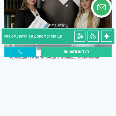
Резюмувати за допомогою ШІ
ПОЧАТИ ВСТУП
Необхідність легалізації у Польщі. Закінчення
PESEL UKR
Стаття
У 2026 році почастішали випадки депортації
українців через проблеми з легальним статусом....
10 кві 2026
5664