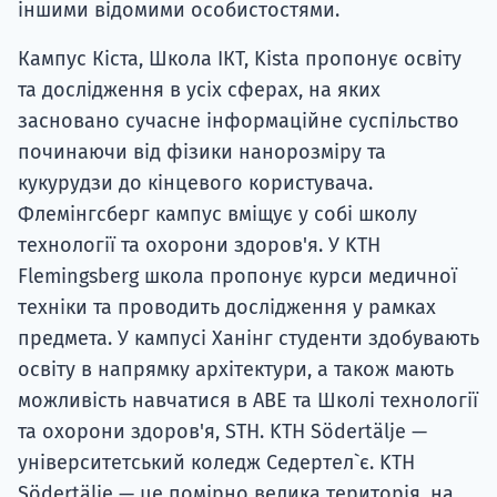
іншими відомими особистостями.
Кампус Кіста, Школа ІКТ, Kista пропонує освіту
та дослідження в усіх сферах, на яких
засновано сучасне інформаційне суспільство
починаючи від фізики нанорозміру та
кукурудзи до кінцевого користувача.
Флемінгсберг кампус вміщує у собі школу
технології та охорони здоров'я. У KTH
Flemingsberg школа пропонує курси медичної
техніки та проводить дослідження у рамках
предмета. У кампусі Ханінг студенти здобувають
освіту в напрямку архітектури, а також мають
можливість навчатися в ABE та Школі технології
та охорони здоров'я, STH. KTH Södertälje —
університетський коледж Седертел`є. KTH
Södertälje — це помірно велика територія, на