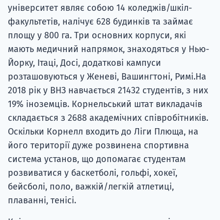
університет являє собою 14 коледжів/шкіл-
факультетів, налічує 628 будинків та займає
площу у 800 га. Три основних корпуси, які
мають медичний напрямок, знаходяться у Нью-
Йорку, Ітаці, Досі, додаткові кампуси
розташовуються у Женеві, Вашингтоні, Римі.На
2018 рік у ВНЗ навчається 21432 студентів, з них
19% іноземців. Корнельський штат викладачів
складається з 2688 академічних співробітників.
Оскільки Корнелл входить до Ліги Плюща, на
його території дуже розвинена спортивна
система установ, що допомагає студентам
розвиватися у баскетболі, гольфі, хокеї,
бейсболі, поло, важкій/легкій атлетиці,
плаванні, тенісі.