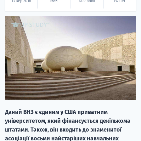
13 вер 2018
15861
Facebook
Twitter
НАБІР ВІД
вступ на о
Курс
підготовк
П
Даний ВНЗ є єдиним у США приватним
університетом, який фінансується декількома
Супро
штатами. Також, він входить до знаменитої
асоціації восьми найстаріших навчальних