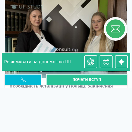
Резюмувати за допомогою ШІ
ПОЧАТИ ВСТУП
Необхідність легалізації у Польщі. Закінчення
PESEL UKR
Стаття
У 2026 році почастішали випадки депортації
українців через проблеми з легальним статусом....