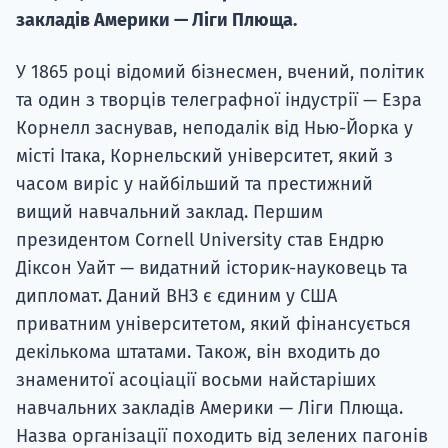
закладів Америки — Ліги Плюща.
У 1865 році відомий бізнесмен, вчений, політик
та один з творців телеграфної індустрії — Езра
Корнелл заснував, неподалік від Нью-Йорка у
місті Ітака, Корнельский університет, який з
часом виріс у найбільший та престижний
вищий навчальний заклад. Першим
президентом Cornell University став Ендрю
Діксон Уайт — видатний історик-науковець та
дипломат. Даний ВНЗ є єдиним у США
приватним університетом, який фінансується
декількома штатами. Також, він входить до
знаменитої асоціації восьми найстаріших
навчальних закладів Америки — Ліги Плюща.
Назва організації походить від зелених пагонів