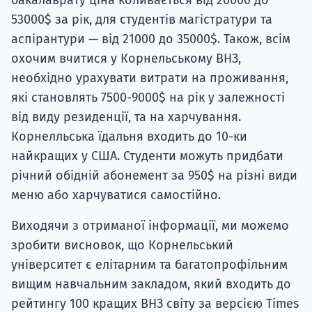
53000$ за рік, для студентів магістратури та
аспірантури — від 21000 до 35000$. Також, всім
охочим вчитися у Корнельському ВНЗ,
необхідно урахувати витрати на проживання,
які становлять 7500-9000$ на рік у залежності
від виду резиденції, та на харчування.
Корнелльська їдальня входить до 10-ки
найкращих у США. Студенти можуть придбати
річний обідній абонемент за 950$ на різні види
меню або харчуватися самостійно.
Виходячи з отриманої інформації, ми можемо
зробити висновок, що Корнельський
університет є елітарним та багатопрофільним
вищим навчальним закладом, який входить до
рейтингу 100 кращих ВНЗ світу за версією Times