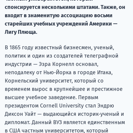
Курс
спонсируется несколькими штатами. Также, он
подготов
входит в знаменитую ассоциацию восьми
По
старейших учебных учреждений Америки —
Лигу Плюща.
Подде
В 1865 году известный бизнесмен, ученый,
политик и один из создателей телеграфной
индустрии — Эзра Корнелл основал,
Ка
неподалеку от Нью-Йорка в городе Итака,
Корнельский университет, который со
временем вырос в крупнейшее и престижное
высшее учебное заведение. Первым
президентом Cornell University стал Эндрю
Диксон Уайт — выдающийся историк-ученый и
дипломат. Данный ВУЗ является единственным
в США частным университетом, который