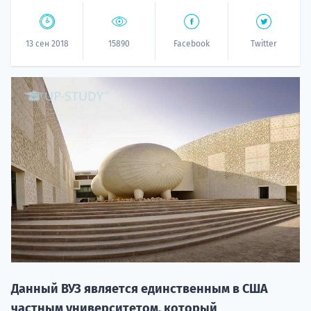
13 сен 2018
15890
Facebook
Twitter
20.09 
НАБОР О
поступление
Данный ВУЗ является единственным в США
частным университетом, который